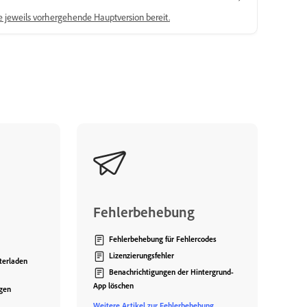
ie jeweils vorhergehende Hauptversion bereit.
Fehlerbehebung
Fehlerbehebung für Fehlercodes
Lizenzierungsfehler
terladen
Benachrichtigungen der Hintergrund-
App löschen
gen
Weitere Artikel zur Fehlerbehebung