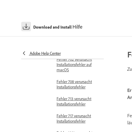
einen Fehler in der
Anwendungspaket-
Registrierung
Fehler 509 verursacht
Hilfe
Download and Install
Installationsfehler
Fehler 510 führt zum
Installationsfehler
F
Adobe Help Center
Fehler 702 verursacht
Installationsfehler auf
Zu
macOS
Fehler 708 verursacht
Installationsfehler
Er
An
Fehler 713 verursacht
Installationsfehler
Fe
Fehler 717 verursacht
Installationsfehler
lä