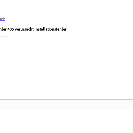
ück
hler 405 verursacht Installationsfehler
Community
Ad