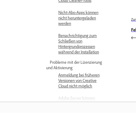
Cloud Cleaner-Tools
Nicht-Abo-Apps können
nicht heruntergeladen
Zur
werden
Fe
Benachrichtigung zum
Schließen von
Hintergrundprozessen
während der Installation
Probleme mit der Lizenzierung
und Aktivierung
Anmeldung bei früheren
Versionen von Creative
Cloud nicht möglich
Adobe-Server können
nicht erreicht werden
Geräteaktivierungsgrenze
erreicht
Training
Behebe Probleme mit der