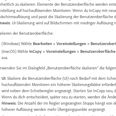
nheitlich zu skalieren. Elemente der Benutzeroberfläche werden ent
rstellung auf hochauflösenden Monitoren. Wenn du InCopy mit neuen
ldschirmauflösung und passt die Skalierung der Benutzeroberfläch
nweis
:
UI-Skalierung wird auf Bildschirmen mit niedriger Auflösung n
alieren der Benutzeroberfläche:
(Windows) Wähle
Bearbeiten > Voreinstellungen > Benutzeroberf
(macOS) Wähle
InCopy > Voreinstellungen > Benutzeroberfläche 
aus.
rwenden Sie im Dialogfeld „Benutzeroberfläche skalieren” die folg
UI:
Skaliere die Benutzeroberfläche (UI) nach Bedarf mit dem Schieb
hochauflösenden Monitoren ein höherer Skalierungsfaktor erforderl
wird neben dem Schieberegler angezeigt. Starten Sie InCopy neu, d
Wenn du dich entscheidest, später neu zu starten, werden die Än
Hinweis
: Die Anzahl der im Regler angezeigten Stopps hängt von de
höherer Auflösung werden mehr Übergangspunkte angezeigt.