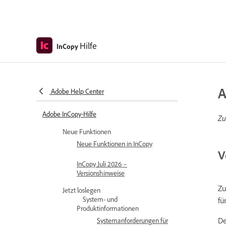
Hilfe
InCopy
A
Adobe Help Center
Adobe InCopy-Hilfe
Zu
Neue Funktionen
Neue Funktionen in InCopy
V
InCopy Juli 2026 –
Versionshinweise
Zu
Jetzt loslegen
System- und
fü
Produktinformationen
De
Systemanforderungen für