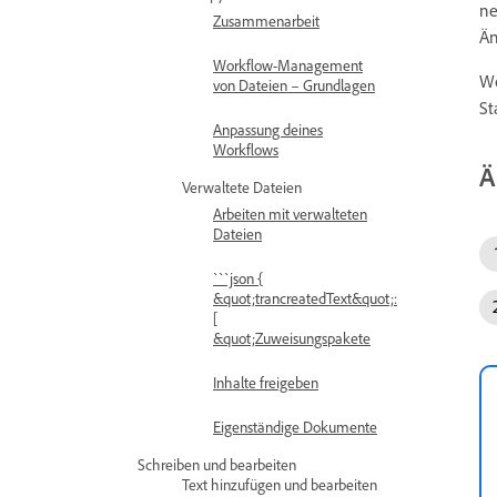
ne
Zusammenarbeit
Än
Workflow-Management
We
von Dateien – Grundlagen
St
Anpassung deines
Workflows
Ä
Verwaltete Dateien
Arbeiten mit verwalteten
Dateien
```json {
&quot;trancreatedText&quot;:
[
&quot;Zuweisungspakete
Inhalte freigeben
Eigenständige Dokumente
Schreiben und bearbeiten
Text hinzufügen und bearbeiten