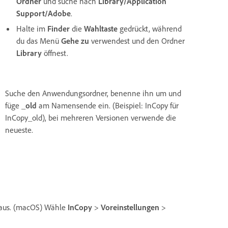
Ordner
und suche nach
Library/Application
Support/Adobe
.
Halte im
Finder
die
Wahltaste
gedrückt, während
du das Menü
Gehe zu
verwendest und den Ordner
Library
öffnest.
Suche den Anwendungsordner, benenne ihn um und
füge
_old
am Namensende ein. (Beispiel: InCopy für
InCopy_old), bei mehreren Versionen verwende die
neueste.
aus. (macOS) Wähle
InCopy
>
Voreinstellungen
>