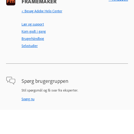
FRAMEMAKER
< Besøg Adobe Help Center
Lær og support
Kom godt i gang
Brugerhåndbog
Selvstudier
Spørg brugergruppen
Stil spørgsmål og få svar fra eksperter.
Spørg nu
Kontakt os
Hjælp fra eksperter til dine problemer.