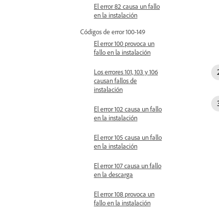
El error 82 causa un fallo
en la instalación
Códigos de error 100-149
El error 100 provoca un
fallo en la instalación
Los errores 101, 103 y 106
causan fallos de
instalación
El error 102 causa un fallo
en la instalación
El error 105 causa un fallo
en la instalación
El error 107 causa un fallo
en la descarga
El error 108 provoca un
fallo en la instalación