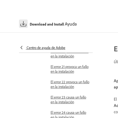
El error 11 causa un fallo en
la instalación
El error 14 provoca un fallo
Ayuda
Download and Install
en la instalación
El error 16 provoca un fallo
en el inicio de la aplicación
E
Centro de ayuda de Adobe
El error 19 provoca un fallo
en la instalación
Úl
El error 21 provoca un fallo
en la instalación
Ap
El error 22 provoca un fallo
en la instalación
ap
El error 23 causa un fallo
El
en la instalación
A
co
El error 24 causa un fallo
en la instalación