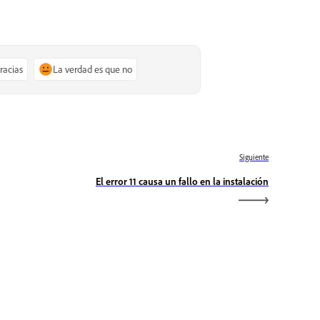
gracias
La verdad es que no
Siguiente
El error 11 causa un fallo en la instalación