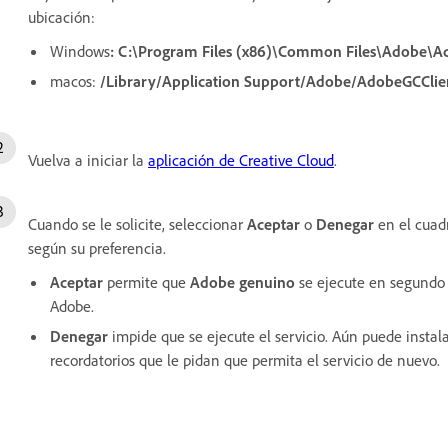
ubicación:
Windows
:
C:\Program Files (x86)\Common Files\Adobe\A
macos:
/Library/Application Support/Adobe/AdobeGCClie
Vuelva a iniciar la
aplicación de Creative Cloud
.
Cuando se le solicite, seleccionar
Aceptar
o
Denegar
en el cuad
según su preferencia.
Aceptar
permite que
Adobe genuino
se ejecute en segundo p
Adobe.
Denegar
impide que se ejecute el servicio. Aún puede instala
recordatorios que le pidan que permita el servicio de nuevo.