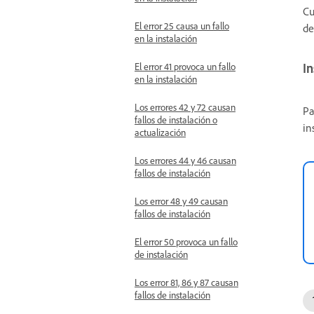
Cu
El error 25 causa un fallo
de
en la instalación
In
El error 41 provoca un fallo
en la instalación
Los errores 42 y 72 causan
Pa
fallos de instalación o
in
actualización
Los errores 44 y 46 causan
fallos de instalación
Los error 48 y 49 causan
fallos de instalación
El error 50 provoca un fallo
de instalación
Los error 81, 86 y 87 causan
fallos de instalación