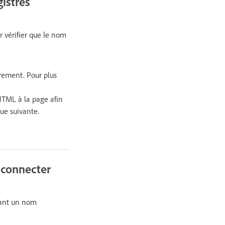
istrés
r vérifier que le nom
trement. Pour plus
HTML à la page afin
que suivante.
 connecter
rant un nom