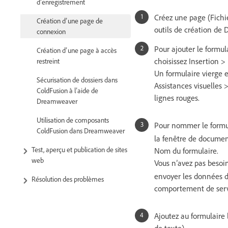
d’enregistrement
Créez une page (Fichi
Création d’une page de
outils de création de
connexion
Pour ajouter le formula
Création d’une page à accès
choisissez Insertion >
restreint
Un formulaire vierge es
Sécurisation de dossiers dans
Assistances visuelles 
ColdFusion à l’aide de
lignes rouges.
Dreamweaver
Utilisation de composants
Pour nommer le formul
ColdFusion dans Dreamweaver
la fenêtre de document
Test, aperçu et publication de sites
Nom du formulaire.
web
Vous n’avez pas besoin 
envoyer les données d’
Résolution des problèmes
comportement de serve
Ajoutez au formulaire
de texte).