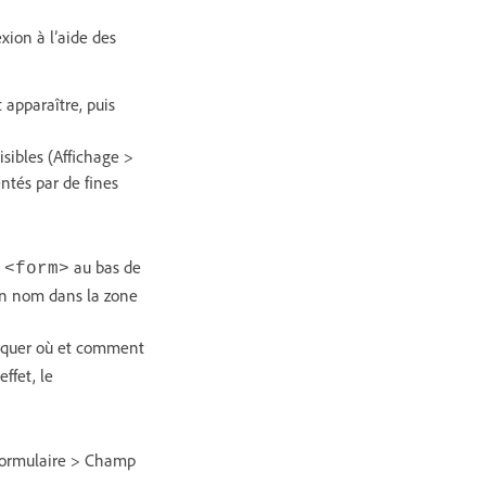
ion à l’aide des
 apparaître, puis
isibles (Affichage >
entés par de fines
e
au bas de
<form>
 un nom dans la zone
diquer où et comment
ffet, le
 Formulaire > Champ