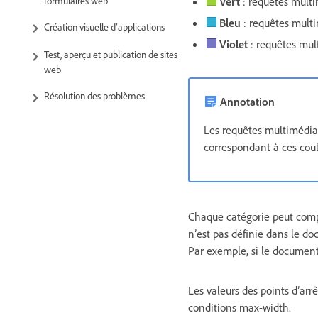
Vert
: requêtes multi
formulaires web
Bleu
: requêtes mult
Création visuelle d’applications
Violet
: requêtes mul
Test, aperçu et publication de sites
web
Résolution des problèmes
Annotation
Les requêtes multimédia
correspondant à ces coul
Chaque catégorie peut comp
n’est pas définie dans le d
Par exemple, si le document 
Les valeurs des points d’arr
conditions max-width.