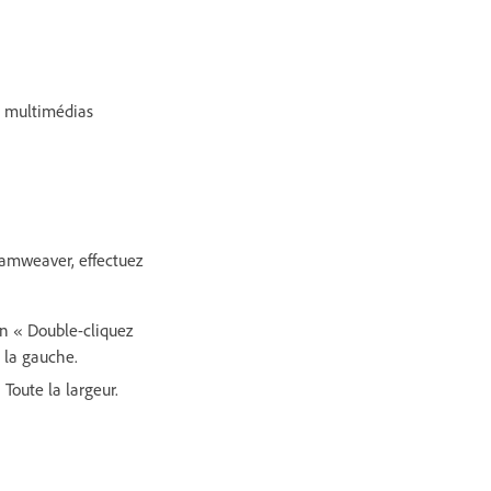
es multimédias
eamweaver, effectuez
on « Double-cliquez
s la gauche.
Toute la largeur.