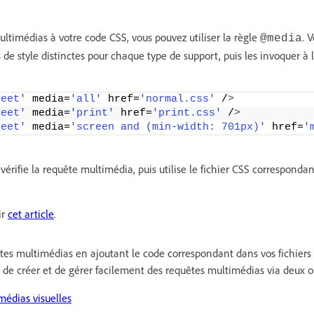
ltimédias à votre code CSS, vous pouvez utiliser la règle
. 
@media
 de style distinctes pour chaque type de support, puis les invoquer à l
heet'
 media=
'all'
 href=
'normal.css'
 /
>
heet'
 media=
'print'
 href=
'print.css'
 /
>
heet'
 media=
'screen and (min-width: 701px)'
 href=
'
vérifie la requête multimédia, puis utilise le fichier CSS correspondan
ir
cet article
.
tes multimédias en ajoutant le code correspondant dans vos fichier
e créer et de gérer facilement des requêtes multimédias via deux ou
médias visuelles