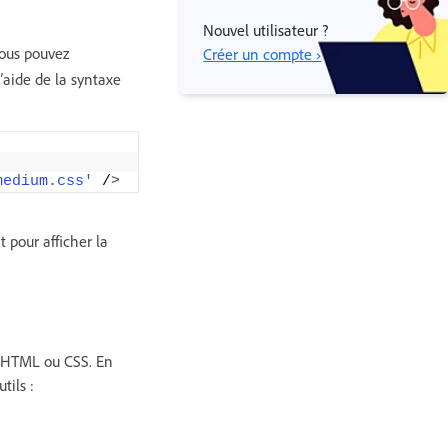
Nouvel utilisateur ?
Vous pouvez
Créer un compte ›
’aide de la syntaxe
medium.css'
 /
>
t pour afficher la
s HTML ou CSS. En
tils :