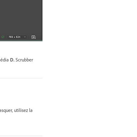
média
D.
Scrubber
squer, utilisez la