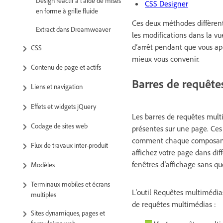
Design réactif à l’aide de mises
CSS Designer
en forme à grille fluide
Ces deux méthodes diffèrent 
Extract dans Dreamweaver
les modifications dans la vue
d’arrêt pendant que vous app
CSS
mieux vous convenir.
Contenu de page et actifs
Barres de requête
Liens et navigation
Effets et widgets jQuery
Les barres de requêtes mult
Codage de sites web
présentes sur une page. Ces 
comment chaque composant de
Flux de travaux inter-produit
affichez votre page dans dif
fenêtres d’affichage sans qu
Modèles
Terminaux mobiles et écrans
L’outil Requêtes multimédia
multiples
de requêtes multimédias :
Sites dynamiques, pages et