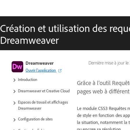
Création et utilisation des re
Dreamweaver
Guide de l’utilisateur de
Dreamweaver
Dernière mise à jour le
Dreamweaver
Ouvrir l’application
Introduction
Grâce à l’outil Requê
pages web à différents
Dreamweaver et Creative Cloud
Espaces de travail et affichages
Le module CSS3 Requêtes mul
Dreamweaver
de style en fonction des app
Configuration de sites
la situation, notamment la ta
ou encore sa résolution.