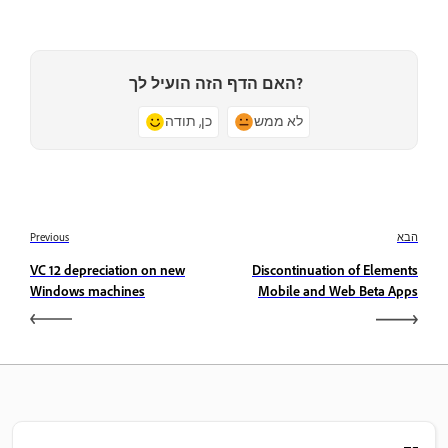
האם הדף הזה הועיל לך?
לא ממש
כן, תודה
הבא
Previous
VC 12 depreciation on new
Discontinuation of Elements
Windows machines
Mobile and Web Beta Apps