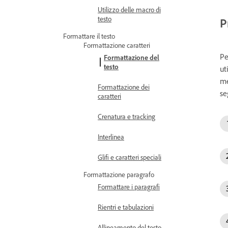
Utilizzo delle macro di
testo
P
Formattare il testo
Formattazione caratteri
Pe
Formattazione del
testo
ut
me
Formattazione dei
se
caratteri
Crenatura e tracking
Interlinea
Glifi e caratteri speciali
Formattazione paragrafo
Formattare i paragrafi
Rientri e tabulazioni
Allineamento del testo