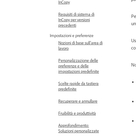
InCopy
Requisiti di sistema di
Pe
InCopy per versioni
un
precedenti
Impostazioni e preferenze
Us
Nozioni di base sull’area di
co
lavoro
Personalizzazione delle
No
preferenze e delle
impostazioni predefinite
Scelte rapide da tastiera
predefinite
Recuperare e annullare
Fruibilità e produttività
Approfondimento:
Soluzioni personalizzate