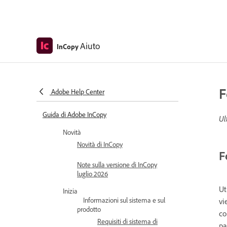
Aiuto
InCopy
F
Adobe Help Center
Guida di Adobe InCopy
Ul
Novità
Novità di InCopy
F
Note sulla versione di InCopy
luglio 2026
Ut
Inizia
Informazioni sul sistema e sul
vi
prodotto
co
Requisiti di sistema di
pa