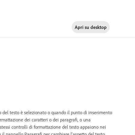
Apri su
desktop
do del testo è selezionato o quando il punto di inserimento
ormattazione dei caratteri o dei paragrafi, o una
tessi controlli di formattazione del testo appaiono nei
 il pannello Paragrafi per cambiare l'aspetto del testo.