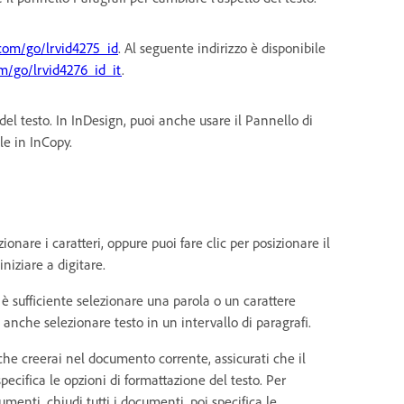
om/go/lrvid4275_id
. Al seguente indirizzo è disponibile
/go/lrvid4276_id_it
.
del testo. In InDesign, puoi anche usare il Pannello di
le in InCopy.
ionare i caratteri, oppure puoi fare clic per posizionare il
niziare a digitare.
 è sufficiente selezionare una parola o un carattere
 anche selezionare testo in un intervallo di paragrafi.
 che creerai nel documento corrente, assicurati che il
pecifica le opzioni di formattazione del testo. Per
umenti, chiudi tutti i documenti, poi specifica le