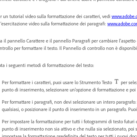
r un tutorial video sulla formattazione dei caratteri, vedi
www.adobe.c
’esercitazione video sulla formattazione dei paragrafi:
www.adobe.com
a il pannello Carattere e il pannello Paragrafi per cambiare l'aspetto 
ntrollo per formattare il testo. Il Pannello di controllo non è disponibi
ta i seguenti metodi di formattazione del testo:
Per formattare i caratteri, puoi usare lo Strumento Testo
per selez
punto di inserimento, selezionare un'opzione di formattazione e poi i
Per formattare i paragrafi, non devi selezionare un intero paragrafo:
qualsiasi, o posizionare il punto di inserimento in un paragrafo. Puoi
Per impostare la formattazione per tutti i fotogrammi di testo futuri
punto di inserimento non sia attivo e che nulla sia selezionato, poi s
impostare la formattazione predefinita del testo per tutti i nuovi doc