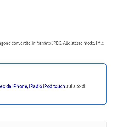
ono convertite in formato JPEG. Allo stesso modo, i file
ideo da iPhone, iPad o iPod touch
sul sito di