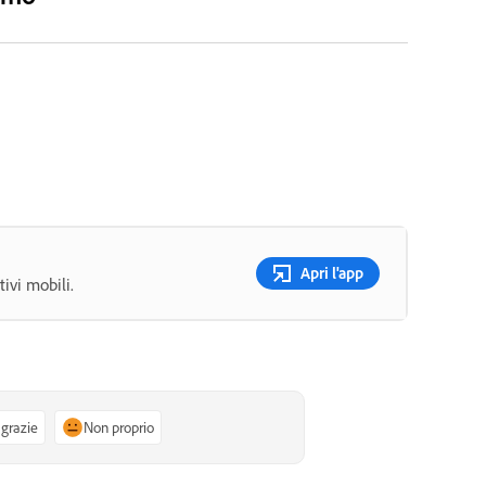
Apri l'app
tivi mobili.
 grazie
Non proprio