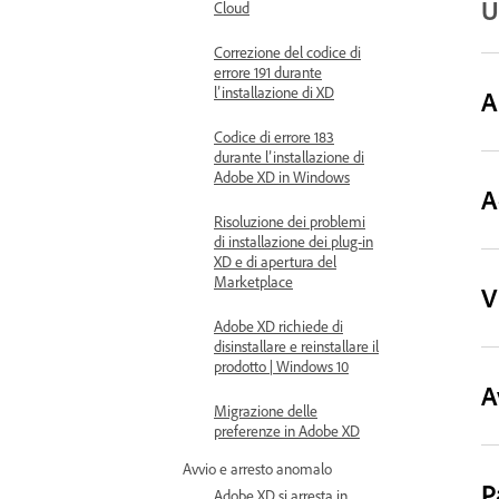
U
Cloud
Correzione del codice di
errore 191 durante
l’installazione di XD
A
Codice di errore 183
durante l’installazione di
Adobe XD in Windows
A
Risoluzione dei problemi
di installazione dei plug-in
XD e di apertura del
Marketplace
V
Adobe XD richiede di
disinstallare e reinstallare il
prodotto | Windows 10
A
Migrazione delle
preferenze in Adobe XD
Avvio e arresto anomalo
P
Adobe XD si arresta in