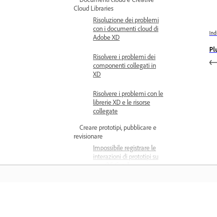
Cloud Libraries
Risoluzione dei problemi
con i documenti cloud di
Ind
Adobe XD
Pl
Risolvere i problemi dei
componenti collegati in
XD
Risolvere i problemi con le
librerie XD e le risorse
collegate
Creare prototipi, pubblicare e
revisionare
Impossibile registrare le
interazioni di prototipi su
macOS Catalina
Problemi con i flussi di
lavoro di pubblicazione
Formazione
I prototipi di Adobe XD