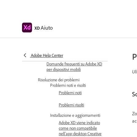
Plug-in di Slack per XD
Plug-in di Zoom per XD
Aiuto
XD
Pubblicazione di progetti da
Adobe XD a Behance
XD per iOS e Android
Anteprima da dispositivi mobili
P
Adobe Help Center
Domande frequenti su Adobe XD
per dispositivi mobili
Ul
Risoluzione dei problemi
Problemi noti e risolti
Problemi noti
S
Problemi risolti
Zo
Installazione e aggiornamenti
ac
Adobe XD viene indicato
come non compatibile
nell’app desktop Creative