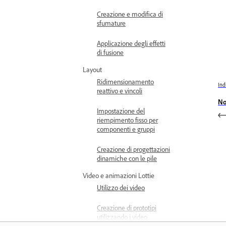
Creazione e modifica di
sfumature
Applicazione degli effetti
di fusione
Layout
Ridimensionamento
Ind
reattivo e vincoli
No
Impostazione del
riempimento fisso per
componenti e gruppi
Creazione di progettazioni
dinamiche con le pile
Video e animazioni Lottie
Utilizzo dei video
Creazione di prototipi
utilizzando i video