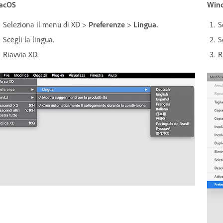
acOS
Win
Seleziona il menu di XD >
Preferenze
>
Lingua.
S
Scegli la lingua.
S
Riavvia XD.
R