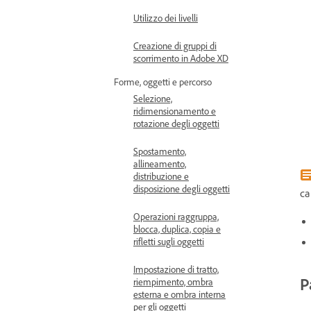
Utilizzo dei livelli
Creazione di gruppi di
scorrimento in Adobe XD
Forme, oggetti e percorso
Selezione,
ridimensionamento e
rotazione degli oggetti
Spostamento,
allineamento,
distribuzione e
disposizione degli oggetti
ca
Operazioni raggruppa,
blocca, duplica, copia e
rifletti sugli oggetti
Impostazione di tratto,
P
riempimento, ombra
esterna e ombra interna
per gli oggetti