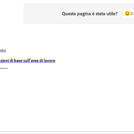
Questa pagina è stata utile?
Sì
ietro
zioni di base sull'area di lavoro