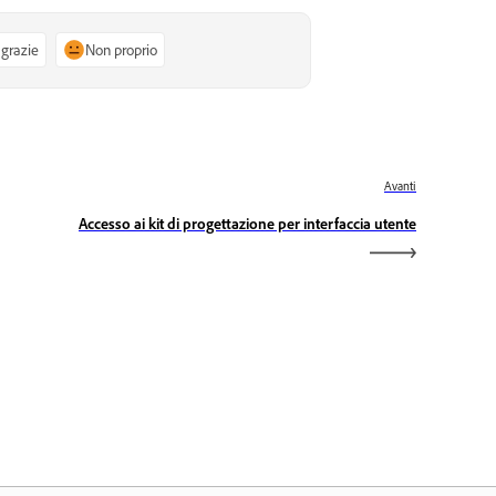
 grazie
Non proprio
Avanti
Accesso ai kit di progettazione per interfaccia utente