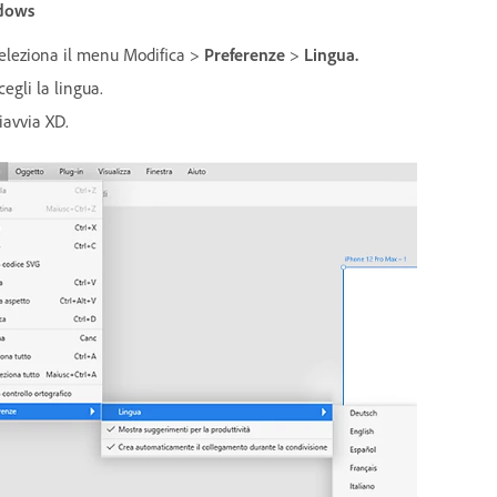
dows
eleziona il menu Modifica >
Preferenze
>
Lingua.
cegli la lingua.
iavvia XD.