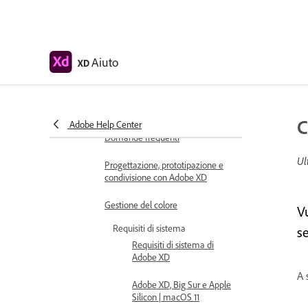
Aiuto
XD
Guida di Adobe XD
Introduzione
Aggiornamenti sulla versione
C
Adobe Help Center
Domande frequenti
Ul
Progettazione, prototipazione e
condivisione con Adobe XD
Gestione del colore
V
Requisiti di sistema
s
Requisiti di sistema di
Adobe XD
A 
Adobe XD, Big Sur e Apple
Silicon | macOS 11