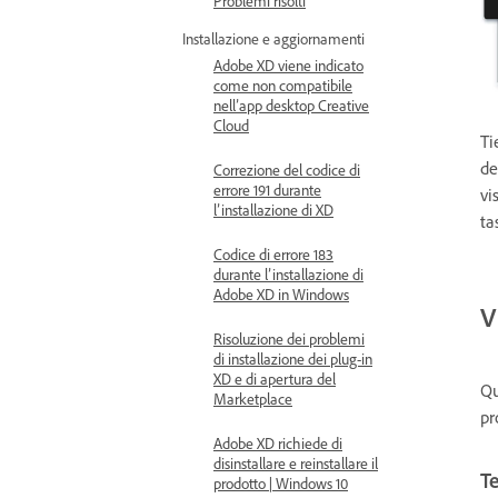
Problemi risolti
Installazione e aggiornamenti
Adobe XD viene indicato
come non compatibile
nell’app desktop Creative
Cloud
Ti
de
Correzione del codice di
errore 191 durante
vi
l’installazione di XD
ta
Codice di errore 183
durante l’installazione di
Adobe XD in Windows
V
Risoluzione dei problemi
di installazione dei plug-in
XD e di apertura del
Qu
Marketplace
pr
Adobe XD richiede di
disinstallare e reinstallare il
Te
prodotto | Windows 10