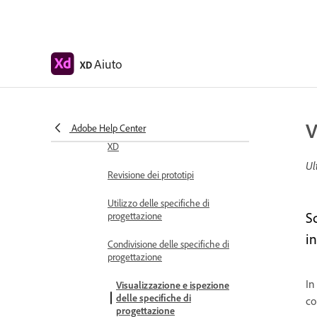
Condividere le tavole da disegno
selezionate
Condivisione di progettazioni e
Aiuto
prototipi
XD
Imposta le autorizzazioni di
accesso per i link condivisibili
V
Adobe Help Center
Utilizzo dei prototipi condivisi in
XD
Ul
Revisione dei prototipi
Utilizzo delle specifiche di
Sc
progettazione
in
Condivisione delle specifiche di
progettazione
In
Visualizzazione e ispezione
delle specifiche di
co
progettazione