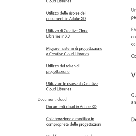
Cloud Libraries
Un
Utilizzo delle risorse dei
pe
documenti in Adobe XD
Fa
Utilizzo di Creative Cloud
Libraries in XD
co
ca
Migrare i sistemi di progettazione
a Creative Cloud Libraries
Co
Utilizzo dei token di
progettazione
V
Utilizzare le risorse da Creative
Cloud Libraries
Qu
Documenti cloud
an
Documenti cloud in Adobe XD
Collaborazione e modifica in
De
comproprietà delle progettazioni