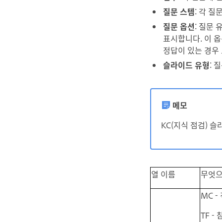
질문 스템
: 각 
질문 옵션
: 질문
표시합니다. 이 옵
정답이 있는 경우 
슬라이드 유형
: 
메모
KC(지식 점검) 
열 이름
무엇으
MC -
TF -