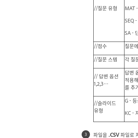
//질문 유형
MAT 
SEQ 
SA -
//점수
질문에
//질문 스템
각 질
답변 
// 답변 옵션
적용해
1,2,3…
를 추
G - 
//슬라이드
유형
KC -
파일을
.CSV
파일로 저