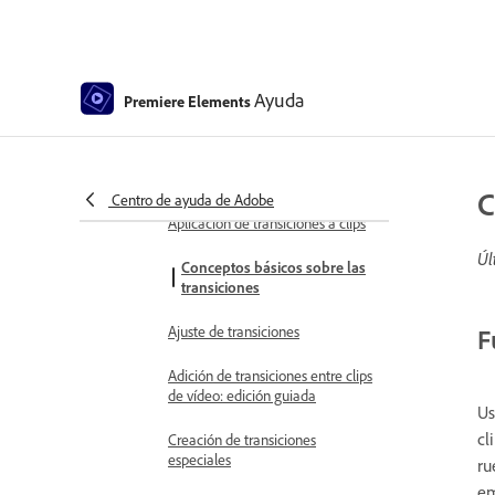
Corrección y degradado de color
Corrección y degradado de color
(LUT)
Panel Corrección y degradado de
Ayuda
Premiere Elements
color
Ajustes de corrección de color
C
Aplicación de transiciones
Centro de ayuda de Adobe
Aplicación de transiciones a clips
Úl
Conceptos básicos sobre las
transiciones
Ajuste de transiciones
F
Adición de transiciones entre clips
de vídeo: edición guiada
U
cl
Creación de transiciones
especiales
ru
em