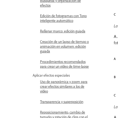
Búsqueda y organización de
efectos
Edición de fotogramas con Tono
inteligente automático
La
Rellenar marco: edición guiada
A.
Creación de un lapso de tiempo o
fo
animación en volumen: edición
guiada
Procedimientos recomendados
para crear un vídeo de time-lapse
Aplicar efectos especiales
Uso de panorámica y zoom para
crear efectos similares a los de
vídeo
Transparencia y superposición
La
Reposicionamiento, cambio de
A.
tamaño y rotación de clips con el