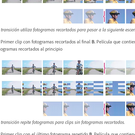
 transición utiliza fotogramas recortados para pasar a la siguiente esce
Primer clip con fotogramas recortados al final
B.
Película que contie
togramas recortados al principio
 transición repite fotogramas para clips sin fotogramas recortados.
Primer clip con el último fotograma repetido
B.
Película que contiene