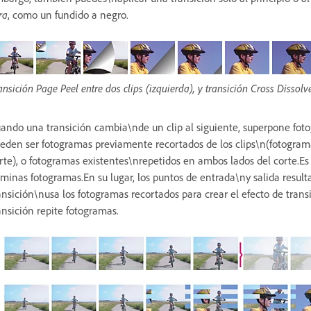
ra
, como un fundido a negro.
ansición Page Peel entre dos clips (izquierda), y transición Cross Dissolve
ando una transición cambia\nde un clip al siguiente, superpone fot
eden ser fotogramas previamente recortados de los clips\n(fotograma
rte), o fotogramas existentes\nrepetidos en ambos lados del corte.E
iminas fotogramas.En su lugar, los puntos de entrada\ny salida resul
ansición\nusa los fotogramas recortados para crear el efecto de transi
ansición repite fotogramas.