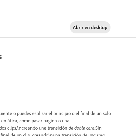
Abrir en
desktop
s
ente o puedes estilizar el principio o el final de un solo
o enfática, como pasar página o una
dos clips,\ncreando una transición
de doble cara
.Sin
 final de un clip, creando\nuna transición
de una sola