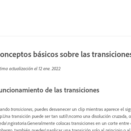
onceptos básicos sobre las transicione
tima actualización el
12 ene. 2022
uncionamiento de las transiciones
sando
transiciones
, puedes desvanecer un clip mientras aparece el sigui
ip.Una transición puede ser tan sutil\ncomo una disolución cruzada, 
eda\ngiratoria.Generalmente colocas transiciones en un corte entre 
bargo, también puedes\naplicar una transición solo al principio o al