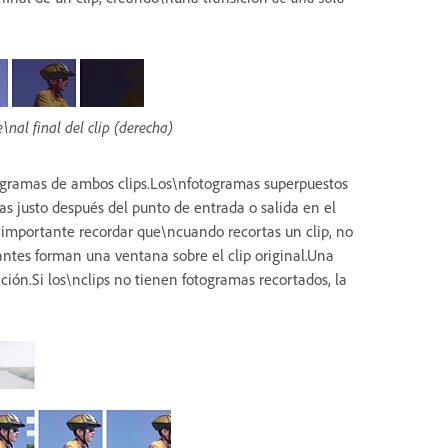
\nal final del clip (derecha)
ogramas de ambos clips.Los\nfotogramas superpuestos
s justo después del punto de entrada o salida en el
s importante recordar que\ncuando recortas un clip, no
tantes forman una ventana sobre el clip original.Una
ción.Si los\nclips no tienen fotogramas recortados, la