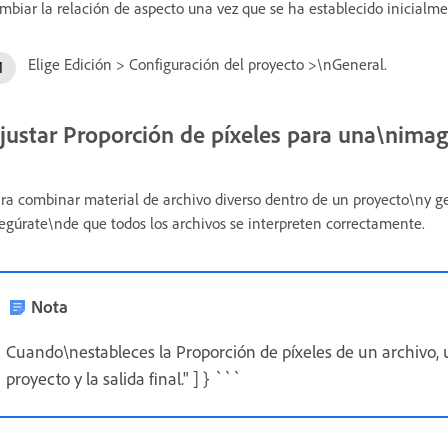
mbiar la relación de aspecto una vez que se ha establecido inicialme
Elige Edición > Configuración del proyecto >\nGeneral.
justar Proporción de píxeles para una\nimage
ra combinar material de archivo diverso dentro de un proyecto\ny gen
egúrate\nde que todos los archivos se interpreten correctamente.
Nota
Cuando\nestableces la Proporción de píxeles de un archivo, u
proyecto y la salida final." ] } ```