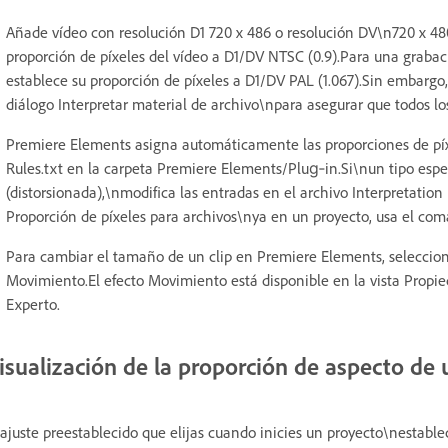
Añade vídeo con resolución D1 720 x 486 o resolución DV\n720 x 4
proporción de píxeles del vídeo a D1/DV NTSC (0.9).Para una graba
establece su proporción de píxeles a D1/DV PAL (1.067).Sin embargo, 
diálogo Interpretar material de archivo\npara asegurar que todos lo
Premiere Elements asigna automáticamente las proporciones de píxe
Rules.txt en la carpeta Premiere Elements/Plug‑in.Si\nun tipo esp
(distorsionada),\nmodifica las entradas en el archivo Interpretation 
Proporción de píxeles para archivos\nya en un proyecto, usa el com
Para cambiar el tamaño de un clip en Premiere Elements, selecciona
Movimiento.El efecto Movimiento está disponible en la vista Propied
Experto.
isualización de la proporción de aspecto de
 ajuste preestablecido que elijas cuando inicies un proyecto\nestabl