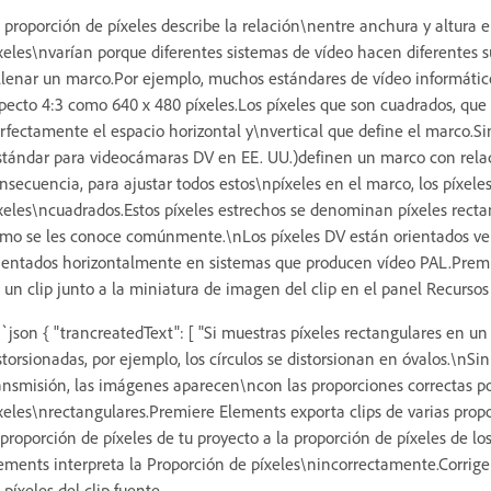
 proporción de píxeles describe la relación\nentre anchura y altura 
xeles\nvarían porque diferentes sistemas de vídeo hacen diferentes 
llenar un marco.Por ejemplo, muchos estándares de vídeo informátic
pecto 4:3 como 640 x 480 píxeles.Los píxeles que son cuadrados, que 
rfectamente el espacio horizontal y\nvertical que define el marco.
stándar para videocámaras DV en EE. UU.)definen un marco con rela
nsecuencia, para ajustar todos estos\npíxeles en el marco, los píxel
xeles\ncuadrados.Estos píxeles estrechos se denominan píxeles rectan
mo se les conoce comúnmente.\nLos píxeles DV están orientados ve
ientados horizontalmente en sistemas que producen vídeo PAL.Premi
 un clip junto a la miniatura de imagen del clip en el panel Recursos
`json { "trancreatedText": [ "Si muestras píxeles rectangulares en 
storsionadas, por ejemplo, los círculos se distorsionan en óvalos.\n
ansmisión, las imágenes aparecen\ncon las proporciones correctas p
xeles\nrectangulares.Premiere Elements exporta clips de varias prop
 proporción de píxeles de tu proyecto a la proporción de píxeles de lo
ements interpreta la Proporción de píxeles\nincorrectamente.Corrig
 píxeles del clip fuente.