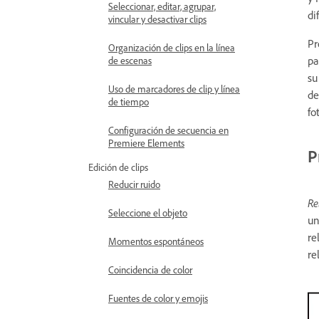
Seleccionar, editar, agrupar,
di
vincular y desactivar clips
Pr
Organización de clips en la línea
pa
de escenas
su
Uso de marcadores de clip y línea
de
de tiempo
fo
Configuración de secuencia en
Premiere Elements
P
Edición de clips
Reducir ruido
Re
Seleccione el objeto
un
re
Momentos espontáneos
re
Coincidencia de color
Fuentes de color y emojis