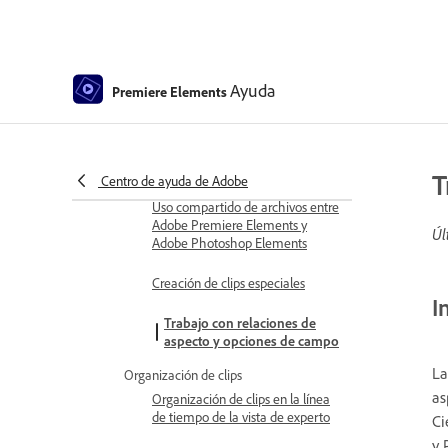
Configuración de la duración para
imágenes fijas importadas
Importación de audio 5.1
Ayuda
Premiere Elements
Uso de archivos sin conexión
Uso de medios de Adobe Stock
en Premiere Elements
T
Centro de ayuda de Adobe
Uso compartido de archivos entre
Adobe Premiere Elements y
Úl
Adobe Photoshop Elements
Creación de clips especiales
I
Trabajo con relaciones de
aspecto y opciones de campo
La
Organización de clips
as
Organización de clips en la línea
de tiempo de la vista de experto
Ci
y 