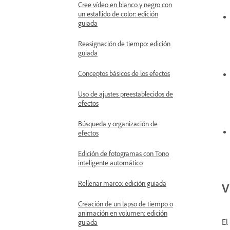
Cree vídeo en blanco y negro con
un estallido de color: edición
guiada
Reasignación de tiempo: edición
guiada
Conceptos básicos de los efectos
Uso de ajustes preestablecidos de
efectos
Búsqueda y organización de
efectos
Edición de fotogramas con Tono
inteligente automático
Rellenar marco: edición guiada
V
Creación de un lapso de tiempo o
animación en volumen: edición
El
guiada