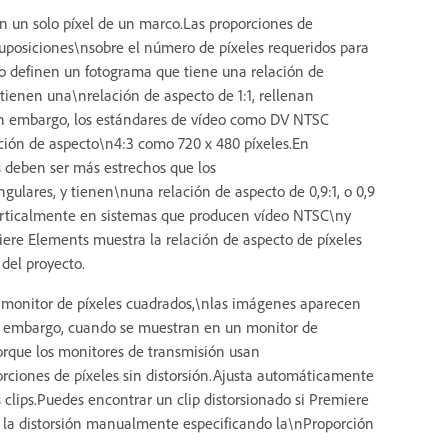
en un solo píxel de un marco.Las proporciones de
suposiciones\nsobre el número de píxeles requeridos para
o definen un fotograma que tiene una relación de
tienen una\nrelación de aspecto de 1:1, rellenan
Sin embargo, los estándares de vídeo como DV NTSC
ción de aspecto\n4:3 como 720 x 480 píxeles.En
es deben ser más estrechos que los
gulares, y tienen\nuna relación de aspecto de 0,9:1, o 0,9
rticalmente en sistemas que producen vídeo NTSC\ny
ere Elements muestra la relación de aspecto de píxeles
 del proyecto.
un monitor de píxeles cuadrados,\nlas imágenes aparecen
Sin embargo, cuando se muestran en un monitor de
orque los monitores de transmisión usan
orciones de píxeles sin distorsión.Ajusta automáticamente
s clips.Puedes encontrar un clip distorsionado si Premiere
e la distorsión manualmente especificando la\nProporción