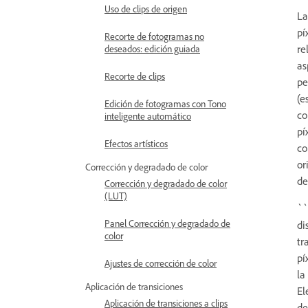
Uso de clips de origen
La
pí
Recorte de fotogramas no
re
deseados: edición guiada
as
Recorte de clips
pe
(e
Edición de fotogramas con Tono
co
inteligente automático
pí
Efectos artísticos
co
or
Corrección y degradado de color
de
Corrección y degradado de color
(LUT)
``
Panel Corrección y degradado de
di
color
tr
pí
Ajustes de corrección de color
la
Aplicación de transiciones
El
Aplicación de transiciones a clips
de