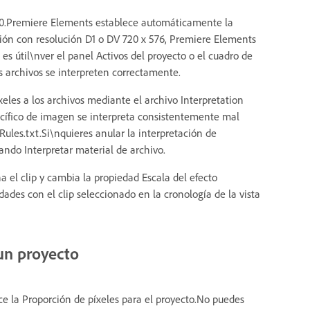
80.Premiere Elements establece automáticamente la
ción con resolución D1 o DV 720 x 576, Premiere Elements
es útil\nver el panel Activos del proyecto o el cuadro de
s archivos se interpreten correctamente.
les a los archivos mediante el archivo Interpretation
ecífico de imagen se interpreta consistentemente mal
Rules.txt.Si\nquieres anular la interpretación de
ando Interpretar material de archivo.
 el clip y cambia la propiedad Escala del efecto
ades con el clip seleccionado en la cronología de la vista
 un proyecto
ece la Proporción de píxeles para el proyecto.No puedes