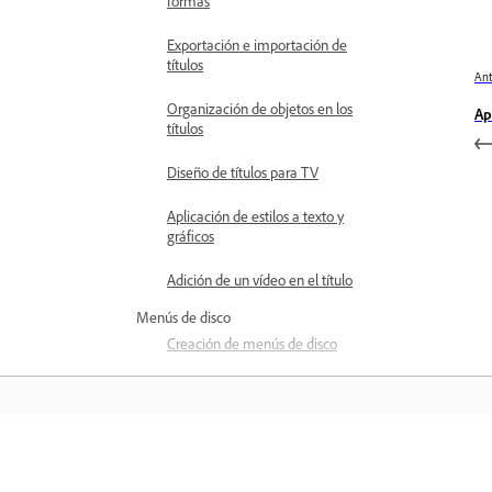
formas
Exportación e importación de
títulos
Ant
Organización de objetos en los
Ap
títulos
Diseño de títulos para TV
Aplicación de estilos a texto y
gráficos
Adición de un vídeo en el título
Menús de disco
Creación de menús de disco
Uso de marcadores de menú
Tipos de discos y opciones de
menú
Aprender