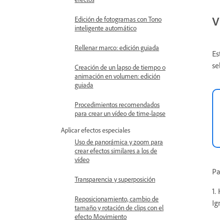
V
Edición de fotogramas con Tono
inteligente automático
Rellenar marco: edición guiada
Es
se
Creación de un lapso de tiempo o
animación en volumen: edición
guiada
Procedimientos recomendados
para crear un vídeo de time-lapse
Aplicar efectos especiales
Uso de panorámica y zoom para
crear efectos similares a los de
vídeo
Pa
Transparencia y superposición
1.
Reposicionamiento, cambio de
Ig
tamaño y rotación de clips con el
efecto Movimiento