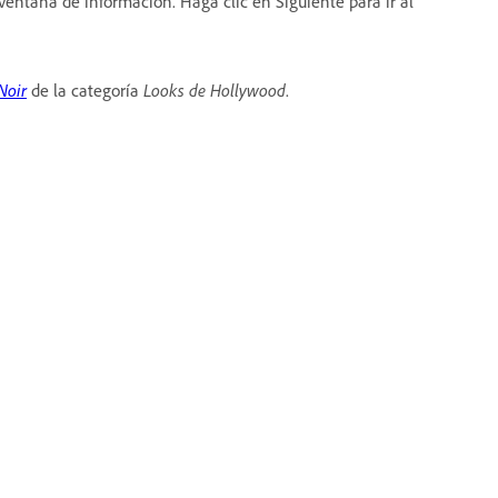
ventana de información. Haga clic en Siguiente para ir al
Noir
de la categoría
Looks de Hollywood
.