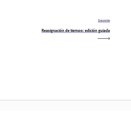
Siguiente
Reasignación de tiempo: edición guiada
icio de Adobe