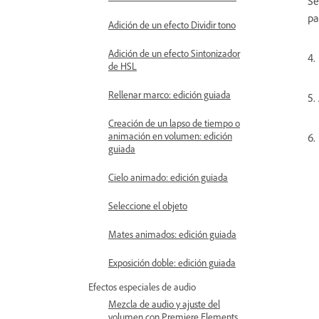
Se
pa
Adición de un efecto Dividir tono
Adición de un efecto Sintonizador
4.
de HSL
Rellenar marco: edición guiada
5.
Creación de un lapso de tiempo o
animación en volumen: edición
6.
guiada
Cielo animado: edición guiada
Seleccione el objeto
Mates animados: edición guiada
Exposición doble: edición guiada
Efectos especiales de audio
Mezcla de audio y ajuste del
volumen con Premiere Elements