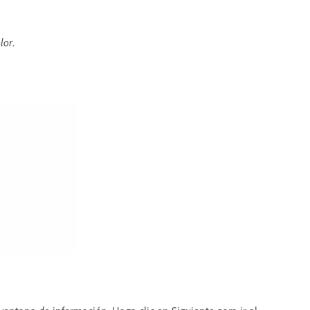
lor
.