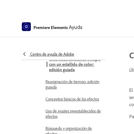
de desvanecimiento de
luminancia: edición guiada
Conceptos básicos de los efectos
especiales
Ayuda
Premiere Elements
Referencia de efectos
Aplicación y eliminación de
efectos
C
Centro de ayuda de Adobe
Cree vídeo en blanco y negro
con un estallido de color:
edición guiada
Úl
Reasignación de tiempo: edición
guiada
El
se
Conceptos básicos de los efectos
co
Uso de ajustes preestablecidos de
Pa
efectos
Búsqueda y organización de
efectos