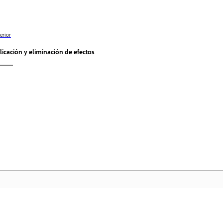
erior
licación y eliminación de efectos
Comunidad
In