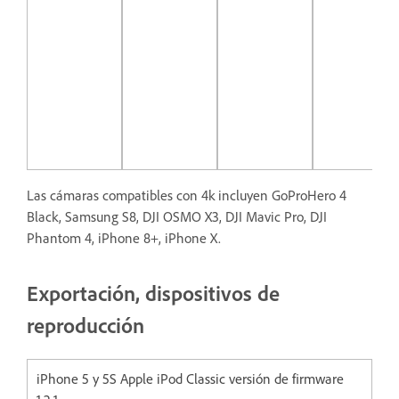
Mic
Liv
60
Phi
SP
Las cámaras compatibles con 4k incluyen GoProHero 4
Black, Samsung S8, DJI OSMO X3, DJI Mavic Pro, DJI
Phantom 4, iPhone 8+, iPhone X.
Exportación, dispositivos de
reproducción
iPhone 5 y 5S Apple iPod Classic versión de firmware