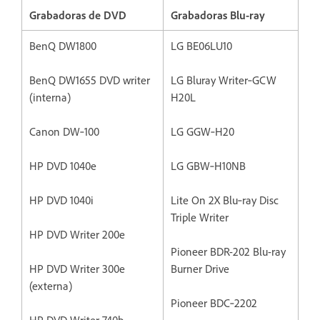
Grabadoras de DVD
Grabadoras Blu-ray
BenQ DW1800
LG BE06LU10
BenQ DW1655 DVD writer
LG Bluray Writer‐GCW
(interna)
H20L
Canon DW‐100
LG GGW‐H20
HP DVD 1040e
LG GBW‐H10NB
HP DVD 1040i
Lite On 2X Blu‐ray Disc
Triple Writer
HP DVD Writer 200e
Pioneer BDR-202 Blu-ray
HP DVD Writer 300e
Burner Drive
(externa)
Pioneer BDC‐2202
HP DVD Writer 740b