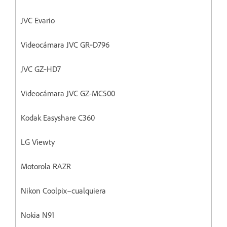
JVC Evario
Videocámara JVC GR‐D796
JVC GZ‐HD7
Videocámara JVC GZ-MC500
Kodak Easyshare C360
LG Viewty
Motorola RAZR
Nikon Coolpix–cualquiera
Nokia N91