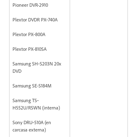
Pioneer DVR-2910
Plextor DVDR PX‐740A
Plextor PX‐800A
Plextor PX-810SA
Samsung SH‐S203N 20x
DVD
Samsung SE-S184M
Samsung TS‐
H552U/RSWN (interna)
Sony DRU‐510A (en
carcasa externa)