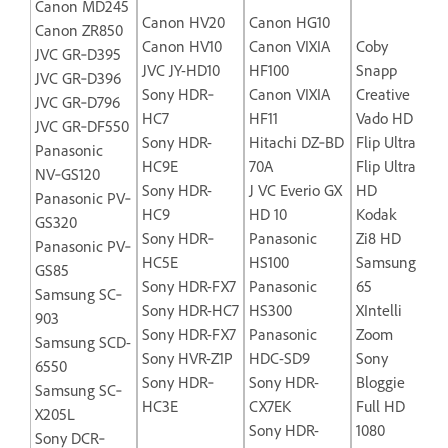
Canon MD245
Cre
Canon HV20
Canon HG10
Canon ZR850
Liv
Canon HV10
Canon VIXIA
Coby
JVC GR‐D395
Voi
JVC JY-HD10
HF100
Snapp
JVC GR‐D396
We
Sony HDR‐
Canon VIXIA
Creative
JVC GR‐D796
Cre
HC7
HF11
Vado HD
JVC GR‐DF550
We
Sony HDR-
Hitachi DZ‐BD
Flip Ultra
Panasonic
Liv
HC9E
70A
Flip Ultra
NV‐GS120
No
Sony HDR-
J VC Everio GX
HD
Panasonic PV‐
Cre
HC9
HD 10
Kodak
GS320
We
Sony HDR‐
Panasonic
Zi8 HD
Panasonic PV‐
Vis
HC5E
HS100
Samsung
GS85
Cre
Sony HDR-FX7
Panasonic
65
Samsung SC‐
We
Sony HDR-HC7
HS300
XIntelli
903
Vis
Sony HDR-FX7
Panasonic
Zoom
Samsung SCD-
HP
Sony HVR-Z1P
HDC-SD9
Sony
6550
Me
Sony HDR‐
Sony HDR-
Bloggie
Samsung SC‐
We
HC3E
CX7EK
Full HD
X205L
Lin
Sony HDR-
1080
Sony DCR‐
Gr