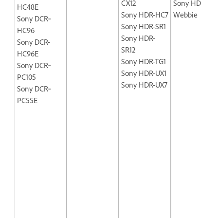
CX12
Sony HD
HC48E
Wir
Sony HDR-HC7
Webbie
Sony DCR‐
Int
Sony HDR-SR1
HC96
Vi
Sony HDR-
Sony DCR-
Ca
SR12
HC96E
We
Sony HDR-TG1
Sony DCR‐
Log
Sony HDR-UX1
PC105
Qu
Sony HDR-UX7
Sony DCR‐
Pro
PC55E
Mac
Ic
Vi
We
(M
OS
Mic
Li
60
We
No