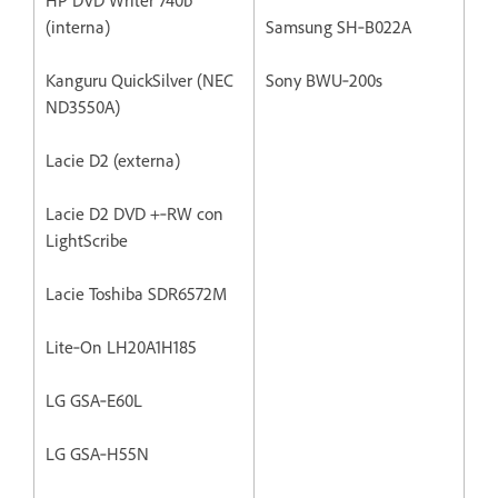
(interna)
Samsung SH‐B022A
Kanguru QuickSilver (NEC
Sony BWU‐200s
ND3550A)
Lacie D2 (externa)
Lacie D2 DVD +‐RW con
LightScribe
Lacie Toshiba SDR6572M
Lite‐On LH20A1H185
LG GSA‐E60L
LG GSA‐H55N