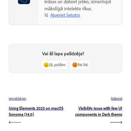
krāsas un dzēsiet jebko, izmantojot
mākslīgā intelekta rīkus.
Atveriet lietotni
Vai šī lapa palīdzēja?
Jā, paldies
Ne īsti
Iepriekšējais
Nākamā
Using Elements 2023 on macOS
Visibility issue with few UI
Sonoma (14.0)
components in Dark theme