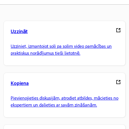
Uzzināt
Uzziniet, izmantojot soli pa solim video pamācības un
praktiskus norādījumus tieši lietotnē.
Kopiena
Pievienojieties diskusijām, atrodiet atbildes, mācieties no
ekspertiem un dalieties ar savām zināšanām.