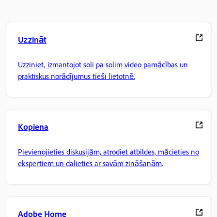
Uzzināt
Uzziniet, izmantojot soli pa solim video pamācības un
praktiskus norādījumus tieši lietotnē.
Kopiena
Pievienojieties diskusijām, atrodiet atbildes, mācieties no
ekspertiem un dalieties ar savām zināšanām.
Adobe Home