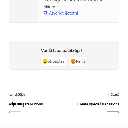
rīkiem.
Atveriet lietotni
Vai šī lapa palīdzēja?
Jā, paldies
Ne īsti
Iepriekšējais
Nākamā
Adjusting transitions
Create special transitions