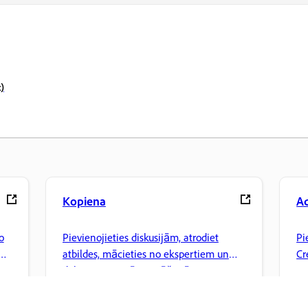
x)
Kopiena
A
o
Pievienojieties diskusijām, atrodiet
Pi
atbildes, mācieties no ekspertiem un
Cr
dalieties ar savām zināšanām.
pa
ci