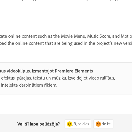
cate online content such as the Movie Menu, Music Score, and Motio
load the online content that are being used in the project's new vers
ošus videoklipus, izmantojot Premiere Elements
fektus, pārejas, tekstu un mūziku. Izveidojiet video rullīšus,
 intelekta darbinātiem rīkiem.
Vai šī lapa palīdzēja?
Jā, paldies
Ne īsti