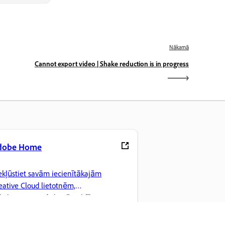
Nākamā
Cannot export video | Shake reduction is in progress
dobe Home
ekļūstiet savām iecienītākajām
eative Cloud lietotnēm,
kalpojumiem, failu pārvaldībai un
tām iespējām.