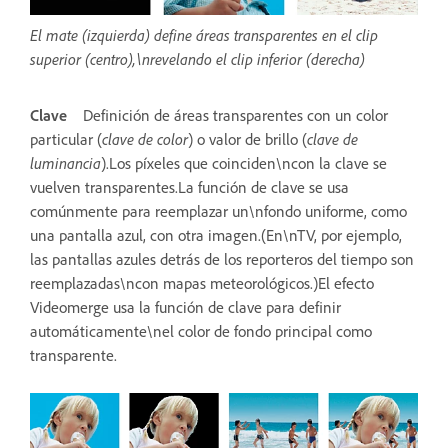
El mate (izquierda) define áreas transparentes en el clip
superior (centro),\nrevelando el clip inferior (derecha)
Clave
Definición de áreas transparentes con un color
particular (
clave de color
) o valor de brillo (
clave de
luminancia
).Los píxeles que coinciden\ncon la clave se
vuelven transparentes.La función de clave se usa
comúnmente para reemplazar un\nfondo uniforme, como
una pantalla azul, con otra imagen.(En\nTV, por ejemplo,
las pantallas azules detrás de los reporteros del tiempo son
reemplazadas\ncon mapas meteorológicos.)El efecto
Videomerge usa la función de clave para definir
automáticamente\nel color de fondo principal como
transparente.