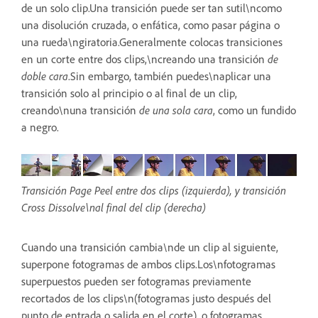
de un solo clip.Una transición puede ser tan sutil\ncomo
una disolución cruzada, o enfática, como pasar página o
una rueda\ngiratoria.Generalmente colocas transiciones
en un corte entre dos clips,\ncreando una transición
de
doble cara
.Sin embargo, también puedes\naplicar una
transición solo al principio o al final de un clip,
creando\nuna transición
de una sola cara
, como un fundido
a negro.
Transición Page Peel entre dos clips (izquierda), y transición
Cross Dissolve\nal final del clip (derecha)
Cuando una transición cambia\nde un clip al siguiente,
superpone fotogramas de ambos clips.Los\nfotogramas
superpuestos pueden ser fotogramas previamente
recortados de los clips\n(fotogramas justo después del
punto de entrada o salida en el corte), o fotogramas