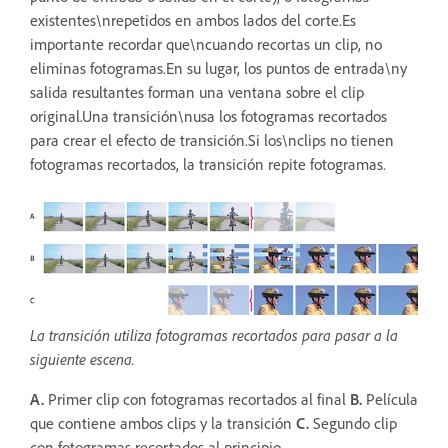
existentes\nrepetidos en ambos lados del corte.Es
importante recordar que\ncuando recortas un clip, no
eliminas fotogramas.En su lugar, los puntos de entrada\ny
salida resultantes forman una ventana sobre el clip
original.Una transición\nusa los fotogramas recortados
para crear el efecto de transición.Si los\nclips no tienen
fotogramas recortados, la transición repite fotogramas.
La transición utiliza fotogramas recortados para pasar a la
siguiente escena.
A.
Primer clip con fotogramas recortados al final
B.
Película
que contiene ambos clips y la transición
C.
Segundo clip
con fotogramas recortados al principio