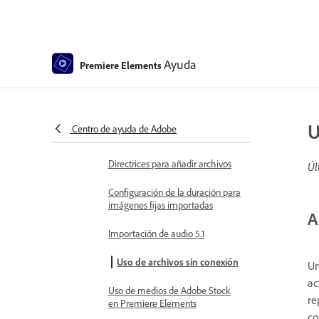
un proyecto
Archivado de proyectos
Ayuda
Premiere Elements
Renderizado acelerado por GPU
Edición de vídeo en 360° y RV
Importación y adición de medios
U
Centro de ayuda de Adobe
Agregar medios
Directrices para añadir archivos
Úl
Configuración de la duración para
imágenes fijas importadas
A
Importación de audio 5.1
Uso de archivos sin conexión
Un
ac
Uso de medios de Adobe Stock
re
en Premiere Elements
co