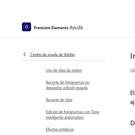
Congelación y retención de
fotogramas
Ajuste de brillo, contraste y color:
edición guiada
Ayuda
Premiere Elements
Estabilización de la secuencia de
vídeo con la estabilización de
imagen
I
Centro de ayuda de Adobe
Sustitución de material de archivo
Uso de clips de origen
Úl
Recorte de fotogramas no
deseados: edición guiada
E
Recorte de clips
a
Edición de fotogramas con Tono
inteligente automático
D
Efectos artísticos