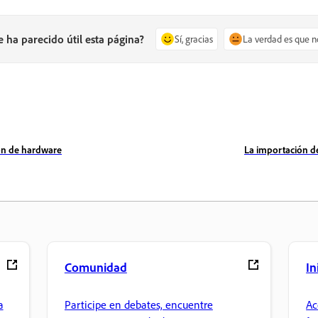
e ha parecido útil esta página?
Sí, gracias
La verdad es que n
ón de hardware
La importación d
Comunidad
In
a
Participe en debates, encuentre
Ac