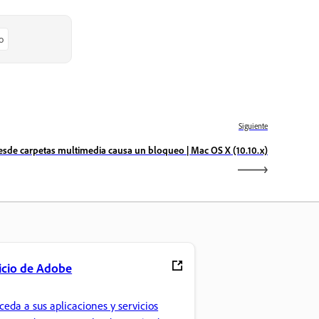
o
Siguiente
esde carpetas multimedia causa un bloqueo | Mac OS X (10.10.x)
icio de Adobe
ceda a sus aplicaciones y servicios