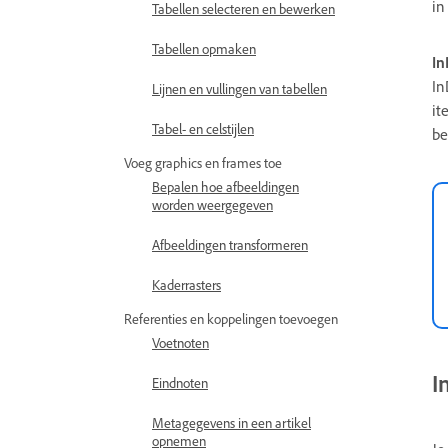
in
Tabellen selecteren en bewerken
Tabellen opmaken
In
In
Lijnen en vullingen van tabellen
it
Tabel- en celstijlen
be
Voeg graphics en frames toe
Bepalen hoe afbeeldingen
worden weergegeven
Afbeeldingen transformeren
Kaderrasters
Referenties en koppelingen toevoegen
Voetnoten
I
Eindnoten
Metagegevens in een artikel
opnemen