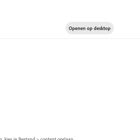
Openen op
desktop
 kies je Bestand > content opslaan.