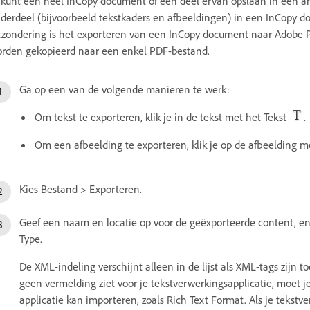
 kunt een heel InCopy document of een deel ervan opslaan in een an
derdeel (bijvoorbeeld tekstkaders en afbeeldingen) in een InCopy d
tzondering is het exporteren van een InCopy document naar Adobe P
rden gekopieerd naar een enkel PDF-bestand.
Ga op een van de volgende manieren te werk:
Om tekst te exporteren, klik je in de tekst met het Tekst
.
Om een afbeelding te exporteren, klik je op de afbeelding m
Kies Bestand > Exporteren.
Geef een naam en locatie op voor de geëxporteerde content, en
Type.
De XML-indeling verschijnt alleen in de lijst als XML-tags zijn 
geen vermelding ziet voor je tekstverwerkingsapplicatie, moet j
applicatie kan importeren, zoals Rich Text Format. Als je tekst