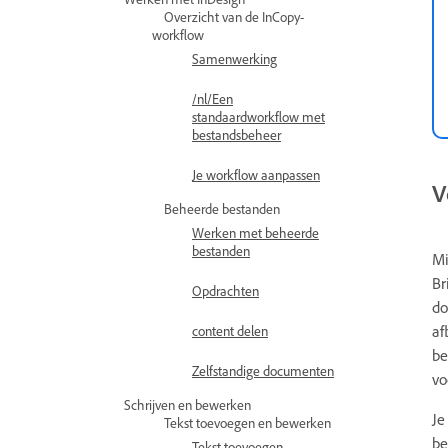
Overzicht van de InCopy-
workflow
Samenwerking
/nl/Een
standaardworkflow met
bestandsbeheer
Je workflow aanpassen
V
Beheerde bestanden
Werken met beheerde
bestanden
Mi
Br
Opdrachten
do
af
content delen
be
Zelfstandige documenten
vo
Schrijven en bewerken
Je
Tekst toevoegen en bewerken
be
Tekst toevoegen