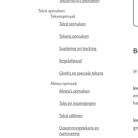
Tekstmacro's gebruiken
Tekst opmaken
Tekenopmaak
Tekst opmaken
Tekens opmaken
Spatiëring en tracking
B
Regelafstand
Je
Glyphs en speciale tekens
Alinea-opmaak
In
Alinea's opmaken
en
he
Tabs en inspringingen
Tekst uitlijnen
In
ge
Opsommingstekens en
nummering