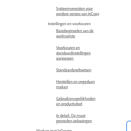
Systeemvereisten voor
eerdere versies van InCopy
Instellingen en voorkeuren
Basisbeginselen van de
werkruimte
Voorkeuren en
standaardinstellingen
aanpassen
Standaardsneltoetsen
Herstellen en ongedaan
maken
Gebruiksmogelijkheden
en productiviteit
In detail: Op maat
gesneden oplossingen
Werken met InDesign