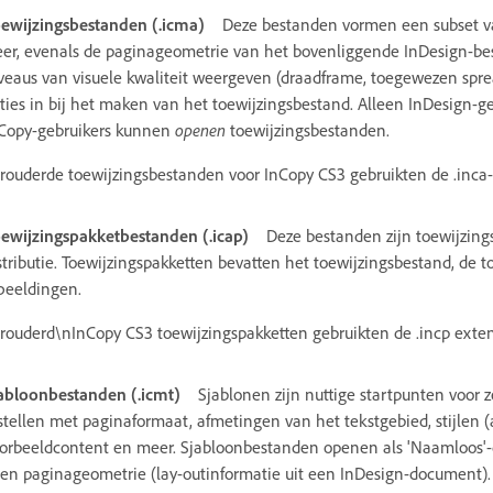
ewijzingsbestanden (.icma)
Deze bestanden vormen een subset va
er, evenals de paginageometrie van het bovenliggende InDesign-be
veaus van visuele kwaliteit weergeven (draadframe, toegewezen spread
ties in bij het maken van het toewijzingsbestand. Alleen InDesign-
Copy-gebruikers kunnen
openen
toewijzingsbestanden.
rouderde toewijzingsbestanden voor InCopy CS3 gebruikten de .inca-
ewijzingspakketbestanden (.icap)
Deze bestanden zijn toewijzing
stributie. Toewijzingspakketten bevatten het toewijzingsbestand, d
beeldingen.
rouderd\nInCopy CS3 toewijzingspakketten gebruikten de .incp exten
abloonbestanden (.icmt)
Sjablonen zijn nuttige startpunten voor 
stellen met paginaformaat, afmetingen van het tekstgebied, stijlen (
orbeeldcontent en meer. Sjabloonbestanden openen als 'Naamloos'-
en paginageometrie (lay-outinformatie uit een InDesign-document).