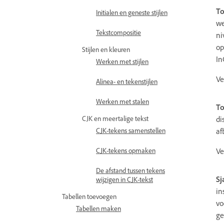
To
Initialen en geneste stijlen
we
Tekstcompositie
ni
op
Stijlen en kleuren
In
Werken met stijlen
Ve
Alinea- en tekenstijlen
Werken met stalen
To
di
CJK en meertalige tekst
af
CJK-tekens samenstellen
Ve
CJK-tekens opmaken
De afstand tussen tekens
Sj
wijzigen in CJK-tekst
in
Tabellen toevoegen
vo
Tabellen maken
ge