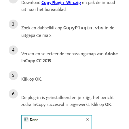
Download
CopyPlugin_Win.zip
en pak de inhoud
uit naar het bureaublad.
Zoek en dubbelklik op
in de
CopyPlugin
.vbs
uitgepakte map.
Verken en selecteer de toepassingsmap van
Adobe
InCopy CC 2019
.
Klik op
OK
.
De plug-in is geïnstalleerd en je krijgt het bericht
zodra InCopy succesvol is bijgewerkt. Klik op
OK
.