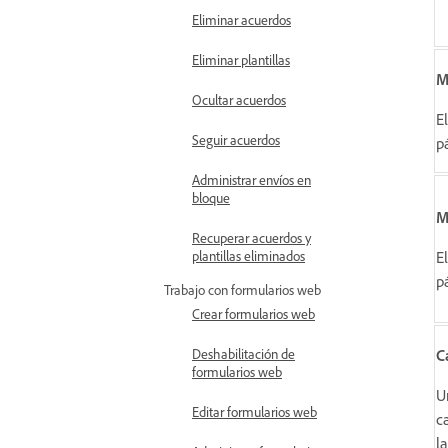
Eliminar acuerdos
Eliminar plantillas
M
Ocultar acuerdos
E
Seguir acuerdos
p
Administrar envíos en
bloque
M
Recuperar acuerdos y
E
plantillas eliminados
p
Trabajo con formularios web
Crear formularios web
C
Deshabilitación de
formularios web
U
Editar formularios web
c
l