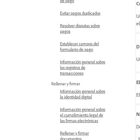
de pago
C
Evitar pagos duplicados
U
e
Resolver disputas sobre
pagos
Establecer campos del
D
formulario de pago
U
Información general sobre
los registros de
transacciones
E
Rellenar y firmar
Información general sobre
E
la identidad digital
Información general sobre
N
el cumplimiento legal de
las firmas electrónicas
D
Rellenar y firmar
documentos