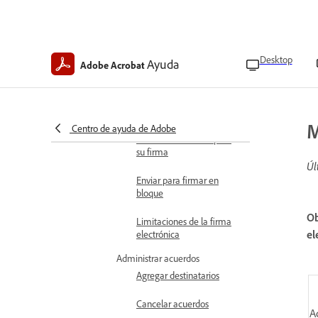
de datos
Métodos abreviados
de teclado para la
firma electrónica
Desktop
Ayuda
Adobe Acrobat
Formatos de archivo
compatibles con la firma
electrónica
M
Centro de ayuda de Adobe
Enviar documentos para
su firma
Úl
Enviar para firmar en
bloque
Ob
Limitaciones de la firma
el
electrónica
Administrar acuerdos
Agregar destinatarios
Cancelar acuerdos
A