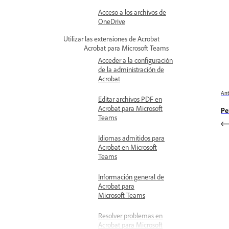
Acceso a los archivos de
OneDrive
Utilizar las extensiones de Acrobat
Acrobat para Microsoft Teams
Acceder a la configuración
de la administración de
Acrobat
Ant
Editar archivos PDF en
Acrobat para Microsoft
Pe
Teams
Idiomas admitidos para
Acrobat en Microsoft
Teams
Información general de
Acrobat para
Microsoft Teams
Resolver problemas en
Acrobat para Microsoft