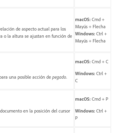
macOS:
Cmd +
Mayús + Flecha
lación de aspecto actual para los
Windows:
Ctrl +
ra o la altura se ajustan en función de
Mayús + Flecha
macOS:
Cmd + C
Windows:
Ctrl +
para una posible acción de
pegado
.
C
macOS:
Cmd + P
documento en la posición del cursor
Windows:
Ctrl +
P