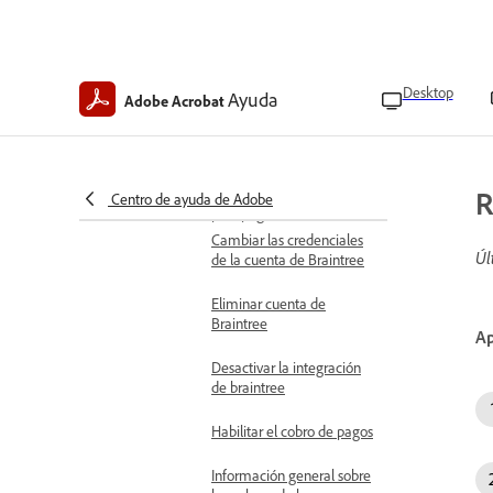
Administrar formularios
web
Reactivar formularios
web
Desktop
Ayuda
Adobe Acrobat
Mostrar formularios web
Ocultar formularios web
R
Centro de ayuda de Adobe
Recopilar pagos en línea
Cambiar las credenciales
Úl
de la cuenta de Braintree
Eliminar cuenta de
Braintree
Ap
Desactivar la integración
de braintree
Habilitar el cobro de pagos
Información general sobre