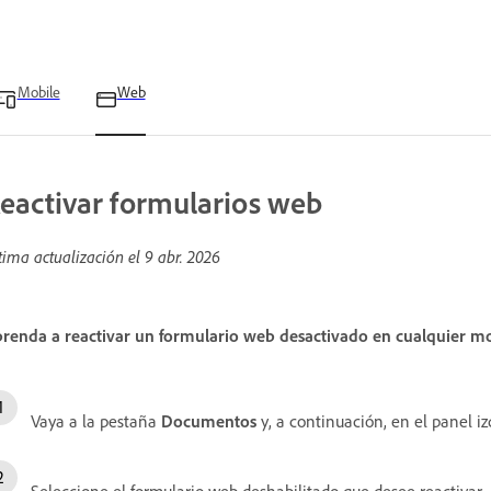
Mobile
Web
eactivar formularios web
tima actualización el
9 abr. 2026
renda a reactivar un formulario web desactivado en cualquier m
Vaya a la pestaña
Documentos
y, a continuación, en el panel i
Seleccione el formulario web deshabilitado que desee reactivar.