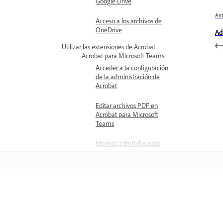
Google Drive
Ant
Acceso a los archivos de
OneDrive
Ad
Utilizar las extensiones de Acrobat
Acrobat para Microsoft Teams
Acceder a la configuración
de la administración de
Acrobat
Editar archivos PDF en
Acrobat para Microsoft
Teams
Idiomas admitidos para
Acrobat en Microsoft
Teams
Información general de
Acrobat para
Aprender
Microsoft Teams
Resolver problemas en