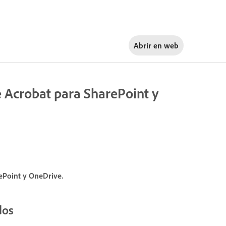
Abrir en
web
e Acrobat para SharePoint y
ePoint y OneDrive.
dos