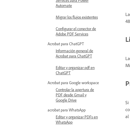
Services para Power
Automate
La
Migrar los flujos existentes
48
Configurar el conector de
Adobe PDF Services
L
Acrobat para ChatGPT
Información general de
Acrobat para ChatGPT
La
Mi
Editar y organizar pdf en
ChatGPT
P
Acrobat para Google workspace
Controlar la apertura de
PDF desde Gmail y
Google Drive
Si
co
acrobat para WhatsApp
al
Editar y organizar PDFs en
WhatsApp