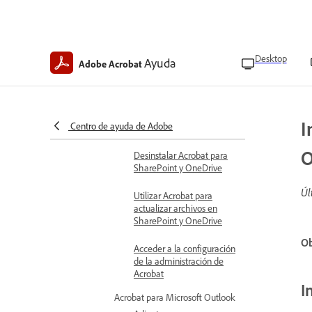
para Acrobat en
SharePoint y OneDrive
Instalar Acrobat para
Desktop
Ayuda
SharePoint y OneDrive
Adobe Acrobat
Información general
de la instalación de
Acrobat para
I
Centro de ayuda de Adobe
SharePoint y OneDrive
O
Desinstalar Acrobat para
SharePoint y OneDrive
Úl
Utilizar Acrobat para
actualizar archivos en
SharePoint y OneDrive
Ob
Acceder a la configuración
de la administración de
Acrobat
I
Acrobat para Microsoft Outlook