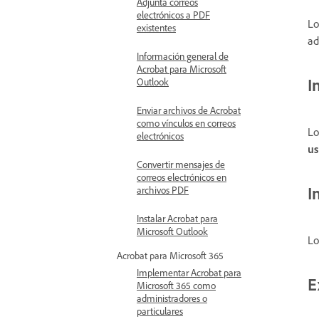
Adjunta correos
electrónicos a PDF
Lo
existentes
ad
Información general de
Acrobat para Microsoft
I
Outlook
Enviar archivos de Acrobat
como vínculos en correos
Lo
electrónicos
us
Convertir mensajes de
correos electrónicos en
I
archivos PDF
Instalar Acrobat para
Microsoft Outlook
Lo
Acrobat para Microsoft 365
Implementar Acrobat para
E
Microsoft 365 como
administradores o
particulares