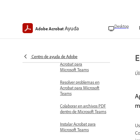
Editar archivos PDF en
Acrobat para Microsoft
Teams
Desktop
Ayuda
Adobe Acrobat
Idiomas admitidos para
Acrobat en Microsoft
Teams
E
Centro de ayuda de Adobe
Información general de
Acrobat para
Microsoft Teams
Úl
Resolver problemas en
Acrobat para Microsoft
Teams
A
m
Colaborar en archivos PDF
dentro de Microsoft Teams
Instalar Acrobat para
Us
Microsoft Teams
Co