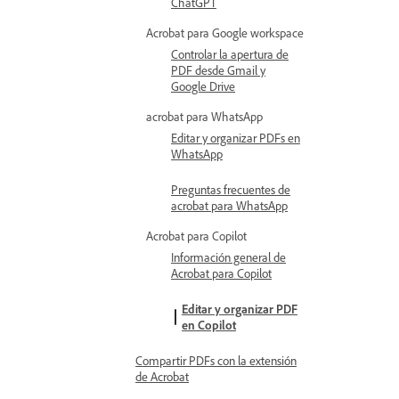
ChatGPT
Acrobat para Google workspace
Controlar la apertura de
PDF desde Gmail y
Google Drive
acrobat para WhatsApp
Editar y organizar PDFs en
WhatsApp
Preguntas frecuentes de
acrobat para WhatsApp
Acrobat para Copilot
Información general de
Acrobat para Copilot
Editar y organizar PDF
en Copilot
Compartir PDFs con la extensión
de Acrobat