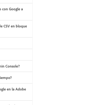
o con Google a
de CSV en bloque
min Console?
 tiempo?
oogle en la Adobe