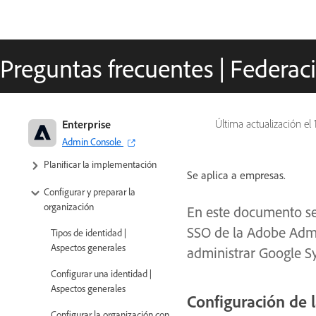
Preguntas frecuentes | Federa
Adobe para empresas y equipos:
Enterprise
Última actualización el
Guía de administración
Admin Console
Planificar la implementación
Se aplica a empresas.
Configurar y preparar la
organización
En este documento se
SSO de la Adobe Admi
Tipos de identidad |
Aspectos generales
administrar Google S
Configurar una identidad |
Aspectos generales
Configuración de 
Configurar la organización con