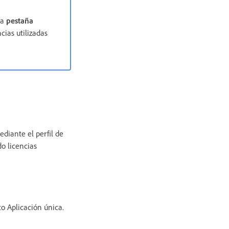
la
pestaña
ias utilizadas
diante el perfil de
do licencias
to Aplicación única.