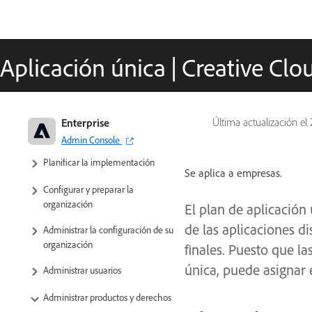
Aplicación única | Creative Cl
Adobe para empresas y equipos:
Enterprise
Última actualización el
Guía de administración
Admin Console
Planificar la implementación
Se aplica a empresas.
Configurar y preparar la
organización
El plan de aplicación
de las aplicaciones di
Administrar la configuración de su
organización
finales. Puesto que la
única, puede asignar 
Administrar usuarios
Administrar productos y derechos