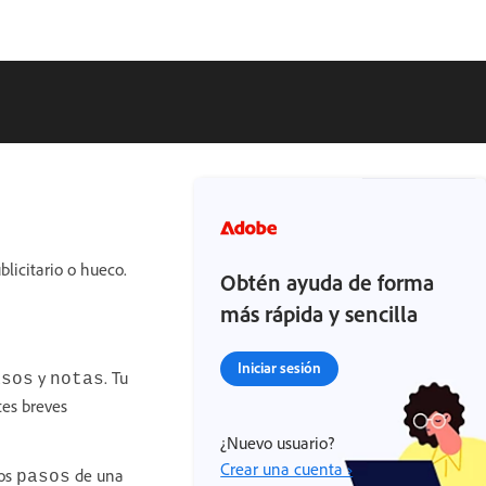
blicitario o hueco.
Obtén ayuda de forma
más rápida y sencilla
Iniciar sesión
y
. Tu
asos
notas
tes breves
¿Nuevo usuario?
Crear una cuenta ›
los
de una
pasos