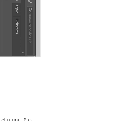
n el
icono Más