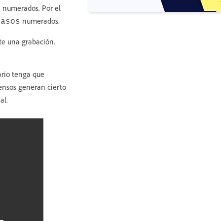
 numerados. Por el
numerados.
pasos
te una grabación.
uario tenga que
tensos generan cierto
al.