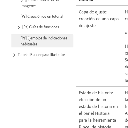
imágenes
Capa de ajuste:
H
[Ps] Creación de un tutorial
creación de una capa
c
de ajuste
[Ps] Guías de funciones
o
[Ps] Ejemplos de indicaciones
habituales
H
c
Tutorial Builder para Illustrator
S
d
s
S
Estado de historia:
H
elección de un
l
estado de historia en
h
el panel Historia
A
para la herramienta
d
Pincel de historia.
e