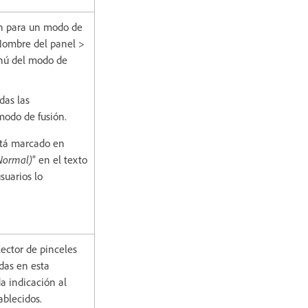
ón para un modo de
 Nombre del panel >
nú del modo de
das las
modo de fusión.
stá marcado en
Normal)
” en el texto
suarios lo
lector de pinceles
das en esta
a indicación al
ablecidos.