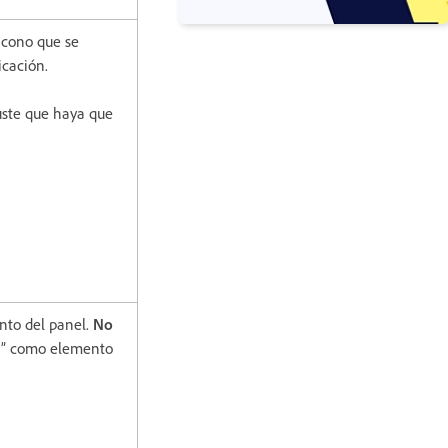
icono que se
icación.
uste que haya que
nto del panel.
No
ia” como elemento