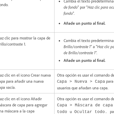
Cambia el texto predetermina
ondo.
de fondo
” por “
Haz clic para oc
fondo
”.
Añade un punto al final.
az clic para mostrar la capa de
Cambia el texto predetermina
rillo/contraste 1.
Brillo/contraste 1
” a “
Haz clic p
de Brillo/contraste 1
”.
Añade un punto al final.
az clic en el icono Crear nueva
Otra opción es usar el comando d
apa para añadir una nueva
C
para 
apa
>
Nueva
>
Capa
apa vacía.
usuarios que añadan una capa.
az clic en el icono Añadir
Otra opción es usar el comando d
áscara de capa para agregar
Capa > Máscara de capa
na máscara a la capa
u
pa
todo
Ocultar todo.