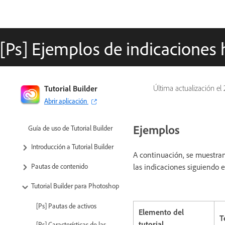
[Ps] Ejemplos de indicaciones 
Tutorial Builder
Última actualización el
Abrir aplicación
Ejemplos
Guía de uso de Tutorial Builder
Introducción a Tutorial Builder
A continuación, se muestran
las indicaciones siguiendo 
Pautas de contenido
Tutorial Builder para Photoshop
[Ps] Pautas de activos
Elemento del
T
tutorial
[Ps] Características de las