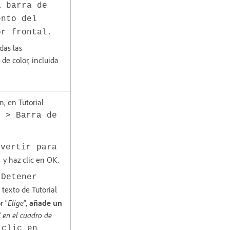
a barra de
ento del
or frontal.
das las
 de color, incluida
n, en Tutorial
n > Barra de
nvertir para
y haz clic en OK.
s
n
Detener
 texto de Tutorial
r “
Elige
”,
añade un
K en el cuadro de
 clic en