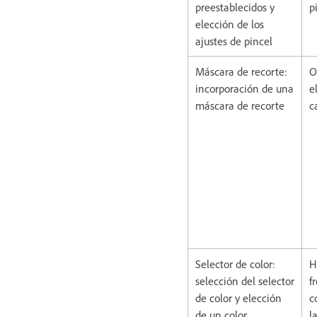
preestablecidos y
p
elección de los
ajustes de pincel
Máscara de recorte:
O
incorporación de una
e
máscara de recorte
c
Selector de color:
H
selección del selector
f
de color y elección
c
de un color
l