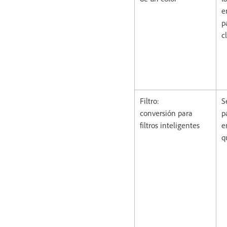
e
p
c
Filtro:
S
conversión para
p
filtros inteligentes
e
q