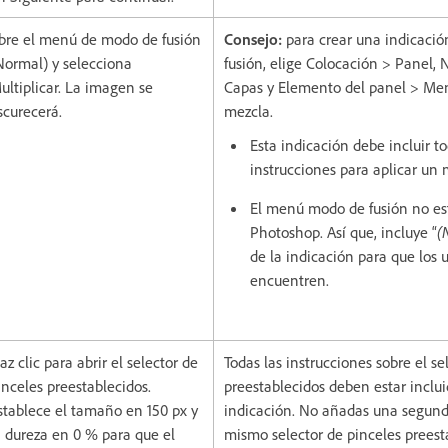
bre el menú de modo de fusión
Consejo:
para crear una indicaci
Normal) y selecciona
fusión, elige Colocación > Panel,
ultiplicar. La imagen se
Capas y Elemento del panel > Me
scurecerá.
mezcla.
Esta indicación debe incluir to
instrucciones para aplicar un 
El menú modo de fusión no e
Photoshop. Así que, incluye “
(
de la indicación para que los u
encuentren.
az clic para abrir el selector de
Todas las instrucciones sobre el se
inceles preestablecidos.
preestablecidos deben estar inclui
stablece el tamaño en 150 px y
indicación. No añadas una segund
a dureza en 0 % para que el
mismo selector de pinceles preest