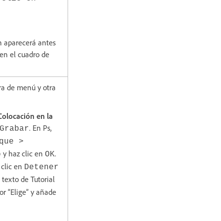
ón aparecerá antes
 en el cuadro de
ra de menú y otra
Colocación en la
. En Ps,
Grabar
que >
y haz clic en
.
o
OK
 clic en
Detener
 texto de Tutorial
or “Elige” y añade