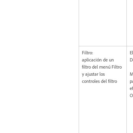
Filtro:
E
aplicación de un
D
filtro del menú Filtro
y ajustar los
M
controles del filtro
p
e
O