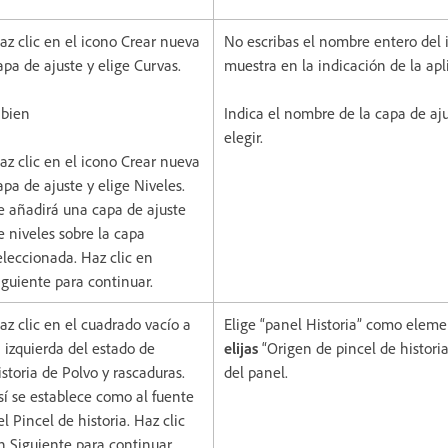
az clic en el icono Crear nueva
No escribas el nombre entero del 
apa de ajuste y elige Curvas.
muestra en la indicación de la apl
 bien
Indica el nombre de la capa de aj
elegir.
az clic en el icono Crear nueva
apa de ajuste y elige Niveles.
e añadirá una capa de ajuste
e niveles sobre la capa
eleccionada. Haz clic en
iguiente para continuar.
az clic en el cuadrado vacío a
Elige “panel Historia” como eleme
a izquierda del estado de
elijas
“Origen de pincel de histor
istoria de Polvo y rascaduras.
del panel.
sí se establece como al fuente
el Pincel de historia. Haz clic
n Siguiente para continuar.