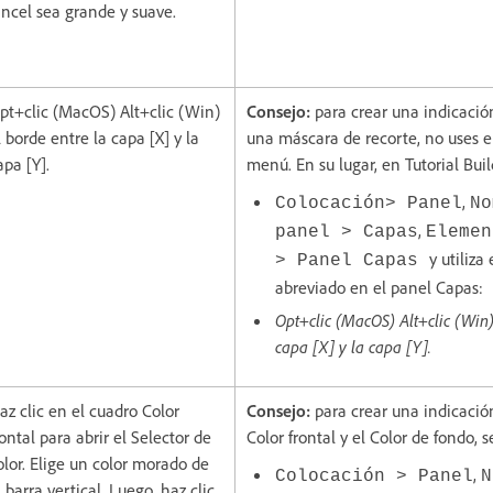
incel sea grande y suave.
pt+clic (MacOS) Alt+clic (Win)
Consejo:
para crear una indicación
l borde entre la capa [X] y la
una máscara de recorte, no uses 
apa [Y].
menú. En su lugar, en Tutorial Buil
,
Colocación> Panel
No
,
panel > Capas
Elemen
y utiliza
> Panel Capas
abreviado en el panel Capas:
Opt+clic (MacOS) Alt+clic (Win)
capa [X] y la capa [Y].
az clic en el cuadro Color
Consejo:
para crear una indicación
rontal para abrir el Selector de
Color frontal y el Color de fondo, 
olor. Elige un color morado de
,
Colocación > Panel
N
a barra vertical. Luego, haz clic