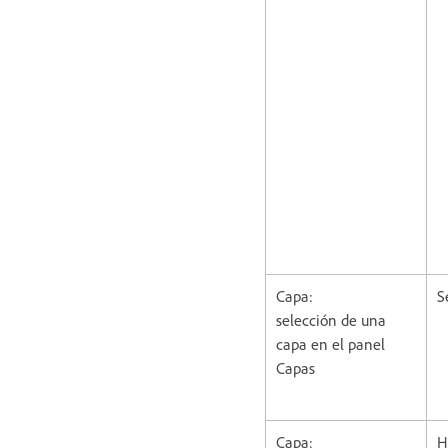
Capa:
S
selección de una
capa en el panel
Capas
Capa:
H