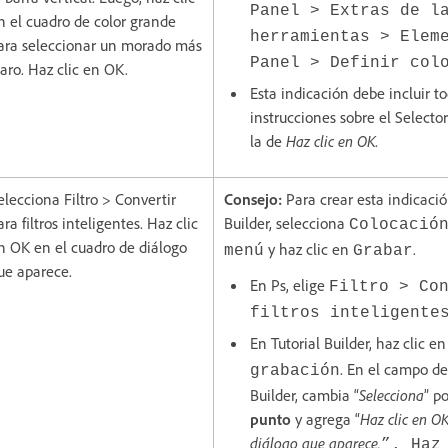
Panel > Extras de l
n el cuadro de color grande
herramientas > Elem
ara seleccionar un morado más
Panel > Definir col
laro. Haz clic en OK.
Esta indicación debe incluir to
instrucciones sobre el Selector
la de
Haz clic en OK
.
elecciona Filtro > Convertir
Consejo:
Para crear esta indicació
ara filtros inteligentes. Haz clic
Builder, selecciona
Colocació
n OK en el cuadro de diálogo
y haz clic en
.
menú
Grabar
ue aparece.
En Ps, elige
Filtro > Co
filtros inteligente
En Tutorial Builder, haz clic e
. En el campo de
grabación
Builder, cambia “
Selecciona
” po
punto
y agrega “
Haz clic en O
diálogo que aparece.
”. Haz