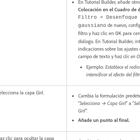
En Tutorial Builder, añade otro
Colocación en el Cuadro de 
Filtro > Desenfoque
de nuevo, config
gaussiano
filtro y haz clic en
para cer
OK
diálogo. En Tutorial Builder, in
indicaciones sobre los ajustes d
campo de texto y haz
clic en 
Ejemplo:
Establece el radio
intensificar el efecto del fil
elecciona la capa Girl.
Cambia la formulación prede
“
Selecciona → Capa Girl
” a “
Se
Girl”.
Añade un punto al final.
az clic para ocultar la capa