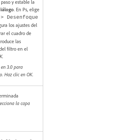
 paso y estable la
diálogo
. En Ps, elige
 > Desenfoque
ura los ajustes del
rar el cuadro de
troduce las
el filtro en el
OK
.
 en 3.0 para
tro. Haz clic en OK.
terminada
lecciona la capa