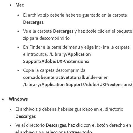
Mac
El archivo zip debería haberse guardado en la carpeta
Descargas
.
Ve a la carpeta
Descargas
y haz doble clic en el paquete
zip para descomprimirlo
En Finder a la barra de menú y elige
Ir > I
r a la carpeta
e introduzca:
/Library/Application
Support/Adobe/UXP/extensions/
Copia la carpeta descomprimida
com.adobe.interactivetutorialbuilder-ai
en
/Library/Application Support/Adobe/UXP/extensions/
Windows
El archivo zip debería haberse guardado en el directorio
Descargas
Ve al directorio
Descargas
, haz clic con el botón derecho en
el archivo zip y selecciona
Extraer todo...