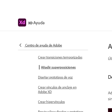
Propiedades de objetos
compatibles con la animación
automática
Ayuda
XD
Crear prototipos con teclado y
mando de juego
Crear prototipos utilizando
A
Centro de ayuda de Adobe
comandos de voz y reproducción
Crear transiciones temporizadas
Úl
Añadir superposiciones
D
Diseñar prototipos de voz
Crear vínculos de anclaje en
Adobe XD
Ad
si
Crear hipervínculos
Previsualizar diseños y prototipos