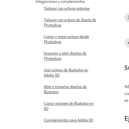
Integraciones y complementos
Trabajar con activos externos
Trabajar con activos de diseño de
Photoshop
Copiar y pegar activos desde
Photoshop
Importar o abrir diseños de
Photoshop
S
Usar activos de Illustrator en
Adobe XD
Ad
Abrir o importar diseños de
Illustrator
cu
se
Copiar vectores de Illustrator en
XD
E
Complementos para Adobe XD