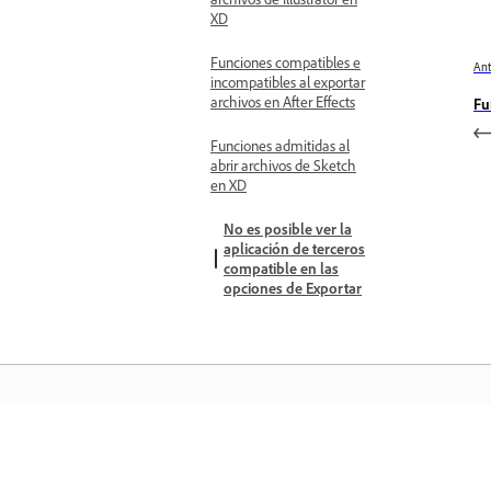
XD
Funciones compatibles e
Ant
incompatibles al exportar
archivos en After Effects
Fu
Funciones admitidas al
abrir archivos de Sketch
en XD
No es posible ver la
aplicación de terceros
compatible en las
opciones de Exportar
Aprender