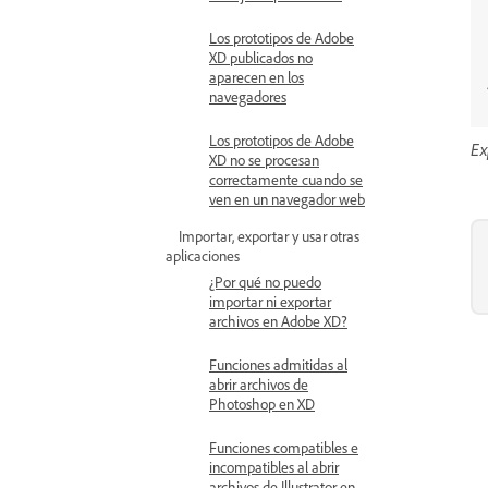
Los prototipos de Adobe
XD publicados no
aparecen en los
navegadores
Los prototipos de Adobe
Ex
XD no se procesan
correctamente cuando se
ven en un navegador web
Importar, exportar y usar otras
aplicaciones
¿Por qué no puedo
importar ni exportar
archivos en Adobe XD?
Funciones admitidas al
abrir archivos de
Photoshop en XD
Funciones compatibles e
incompatibles al abrir
archivos de Illustrator en