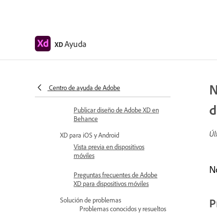
Complementos para Adobe XD
Crear y administrar
complementos
Ayuda
XD
Integración de Jira para XD
Complemento Slack para XD
N
Centro de ayuda de Adobe
Complemento Zoom para XD
d
Publicar diseño de Adobe XD en
Behance
Úl
XD para iOS y Android
Vista previa en dispositivos
móviles
N
Preguntas frecuentes de Adobe
XD para dispositivos móviles
Solución de problemas
P
Problemas conocidos y resueltos