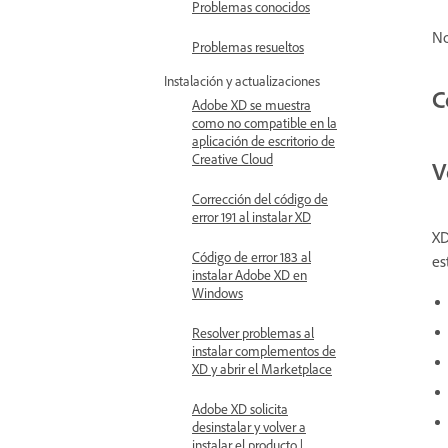
Problemas conocidos
No
Problemas resueltos
Instalación y actualizaciones
C
Adobe XD se muestra
como no compatible en la
aplicación de escritorio de
Creative Cloud
V
Corrección del código de
error 191 al instalar XD
XD
Código de error 183 al
es
instalar Adobe XD en
Windows
Resolver problemas al
instalar complementos de
XD y abrir el Marketplace
Adobe XD solicita
desinstalar y volver a
instalar el producto |