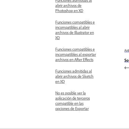
Funciones admitidas al
abrir archivos de
Photoshop en XD
Funciones compatibles e
incompatibles al abrir
archivos de Illustrator en
XD
Funciones compatibles e
Ant
incompatibles al exportar
archivos en After Effects
So
Funciones admitidas al
abrir archivos de Sketch
en XD
No es posible ver la
aplicación de terceros
compatible en las
opciones de Exportar