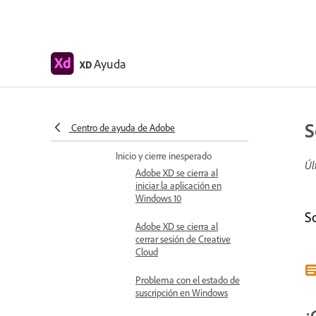
instalar complementos de
XD y abrir el Marketplace
Adobe XD solicita
Ayuda
XD
desinstalar y volver a
instalar el producto |
Windows 10
Preferencias de migración
S
Centro de ayuda de Adobe
en Adobe XD
Inicio y cierre inesperado
Úl
Adobe XD se cierra al
iniciar la aplicación en
Windows 10
S
Adobe XD se cierra al
cerrar sesión de Creative
Cloud
Problema con el estado de
suscripción en Windows
¿