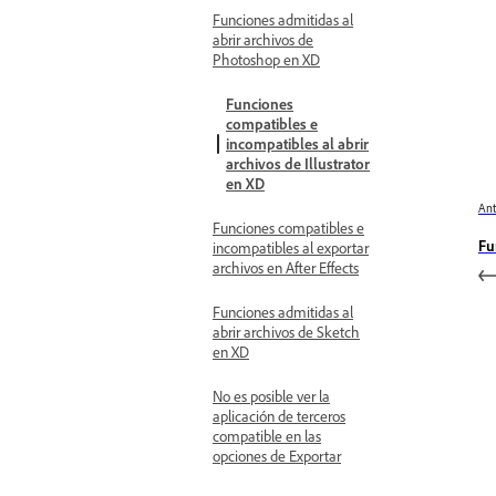
Funciones admitidas al
abrir archivos de
Photoshop en XD
Funciones
compatibles e
incompatibles al abrir
archivos de Illustrator
en XD
Ant
Funciones compatibles e
Fu
incompatibles al exportar
archivos en After Effects
Funciones admitidas al
abrir archivos de Sketch
en XD
No es posible ver la
aplicación de terceros
compatible en las
opciones de Exportar