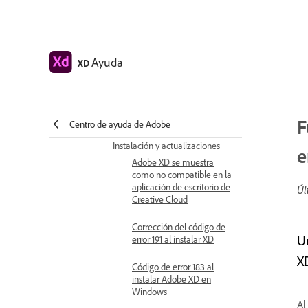
móviles
Preguntas frecuentes de Adobe
XD para dispositivos móviles
Ayuda
XD
Solución de problemas
Problemas conocidos y resueltos
Problemas conocidos
F
Problemas resueltos
Centro de ayuda de Adobe
Instalación y actualizaciones
e
Adobe XD se muestra
como no compatible en la
aplicación de escritorio de
Úl
Creative Cloud
Corrección del código de
U
error 191 al instalar XD
X
Código de error 183 al
instalar Adobe XD en
Windows
Al