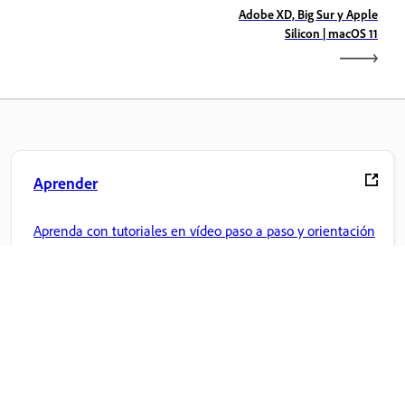
Adobe XD, Big Sur y Apple
Silicon | macOS 11
Aprender
Aprenda con tutoriales en vídeo paso a paso y orientación
práctica directamente en la aplicación.
Comunidad
Participe en debates, encuentre respuestas, aprenda de