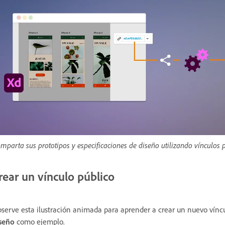
mparta sus prototipos y especificaciones de diseño utilizando vínculos 
rear un vínculo público
serve esta ilustración animada para aprender a crear un nuevo víncul
iseño
como ejemplo.