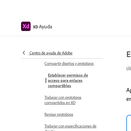
Crear vínculos de anclaje en
Adobe XD
Crear hipervínculos
Ayuda
XD
Previsualizar diseños y prototipos
Compartir, exportar y revisar
Compartir mesas de trabajo
E
seleccionadas
Centro de ayuda de Adobe
Compartir diseños y prototipos
Úl
Establecer permisos de
acceso para enlaces
compartibles
A
Trabajar con prototipos
e
compartidos en XD
Revisar prototipos
Trabajar con especificaciones de