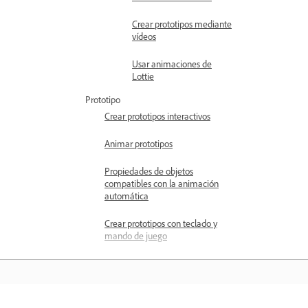
Crear prototipos mediante
vídeos
Usar animaciones de
Lottie
Prototipo
Crear prototipos interactivos
Animar prototipos
Propiedades de objetos
compatibles con la animación
automática
Crear prototipos con teclado y
mando de juego
Crear prototipos utilizando
comandos de voz y reproducción
Crear transiciones temporizadas