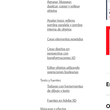
Agrupar, bloquear,
duplicar, copiar y voltear
objetos
Ajustar trazo, relleno,
sombra paralela y sombra
interna de objetos
Crear elementos repetidos
Crear diseños en
perspectiva con
transformaciones 3D
Editar objetos utilizando
operaciones booleanas
Texto y fuentes
E
Trabajar con herramientas
de dibujo y texto
Fuentes en Adobe XD
O
Máscaras y efectos