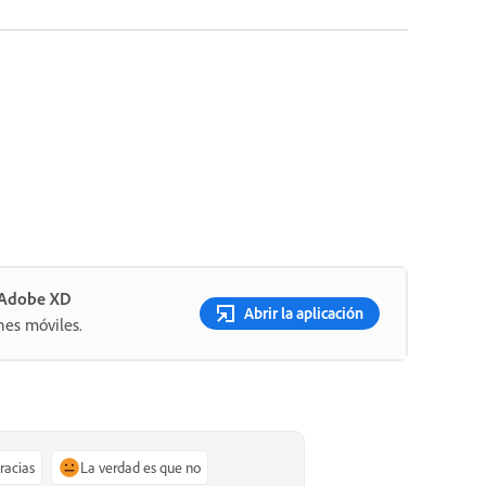
n Adobe XD
Abrir la aplicación
nes móviles.
gracias
La verdad es que no