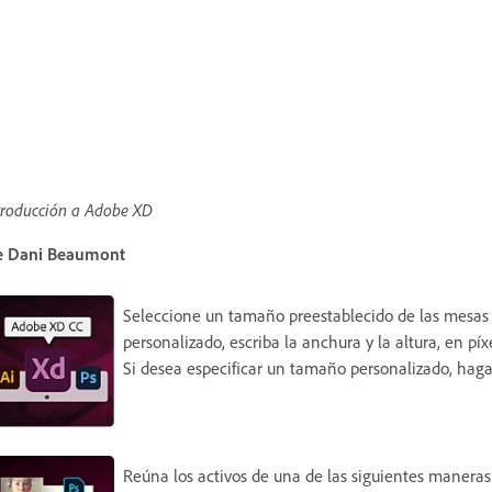
troducción a Adobe XD
e Dani Beaumont
Seleccione un tamaño preestablecido de las mesas 
personalizado, escriba la anchura y la altura, en pí
Si desea especificar un tamaño personalizado, haga
Reúna los activos de una de las siguientes maneras