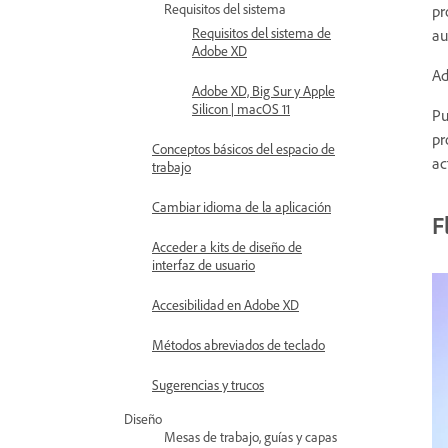
Requisitos del sistema
pr
Requisitos del sistema de
au
Adobe XD
Ad
Adobe XD, Big Sur y Apple
Silicon | macOS 11
Pu
pr
Conceptos básicos del espacio de
ac
trabajo
Cambiar idioma de la aplicación
F
Acceder a kits de diseño de
interfaz de usuario
Accesibilidad en Adobe XD
Métodos abreviados de teclado
Sugerencias y trucos
Diseño
Mesas de trabajo, guías y capas