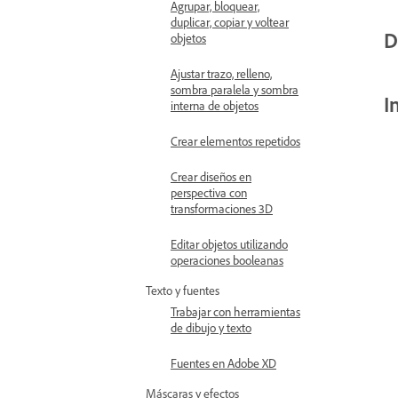
Agrupar, bloquear,
duplicar, copiar y voltear
D
objetos
Ajustar trazo, relleno,
sombra paralela y sombra
I
interna de objetos
Crear elementos repetidos
Crear diseños en
perspectiva con
transformaciones 3D
Editar objetos utilizando
operaciones booleanas
Texto y fuentes
Trabajar con herramientas
de dibujo y texto
Fuentes en Adobe XD
Máscaras y efectos