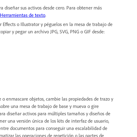
a diseñar sus activos desde cero. Para obtener más
Herramientas de texto
.
 Effects o Illustrator y péguelos en la mesa de trabajo de
copiar y pegar un archivo JPG, SVG, PNG o GIF desde:
e o enmascare objetos, cambie las propiedades de trazo y
o sobre una mesa de trabajo de base y mueva o gire
ara diseñar activos para múltiples tamaños y diseños de
er una versión única de los kits de interfaz de usuario,
a entre documentos para conseguir una escalabilidad de
tizar las operaciones de repetición o las partes de