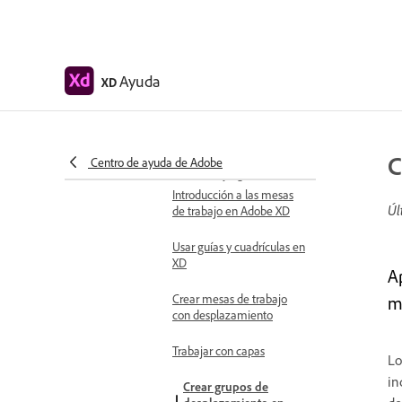
Acceder a kits de diseño de
interfaz de usuario
Accesibilidad en Adobe XD
Ayuda
XD
Métodos abreviados de teclado
Sugerencias y trucos
Diseño
C
Centro de ayuda de Adobe
Mesas de trabajo, guías y capas
Introducción a las mesas
Úl
de trabajo en Adobe XD
Usar guías y cuadrículas en
XD
A
Crear mesas de trabajo
m
con desplazamiento
Trabajar con capas
Lo
in
Crear grupos de