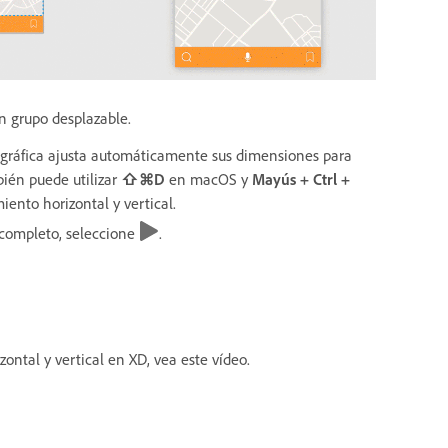
un grupo desplazable.
 gráfica ajusta automáticamente sus dimensiones para
bién puede utilizar
⇧⌘D
en macOS y
Mayús + Ctrl +
ento horizontal y vertical.
l completo, seleccione
.
ntal y vertical en XD, vea este vídeo.