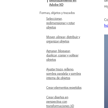
de
desplazamiento en
Adobe XD
re
Formas, objetos y trazados
Seleccionar,
Co
redimensionar y rotar
ho
objetos
Mover, alinear, distribuir y
organizar objetos
Agrupar, bloquear,
duplicar, copiar y voltear
objetos
Ajustar trazo, relleno,
sombra paralela y sombra
interna de objetos
Crear elementos repetidos
Crear diseños en
perspectiva con
transformaciones 3D