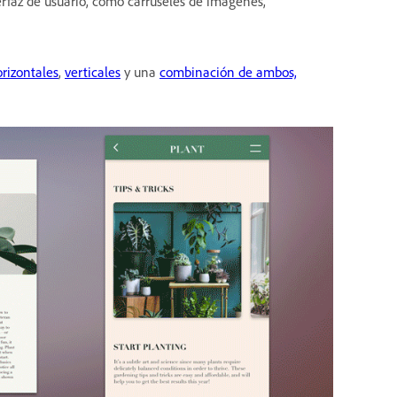
erfaz de usuario, como carruseles de imágenes,
rizontales
,
verticales
y una
combinación de ambos,