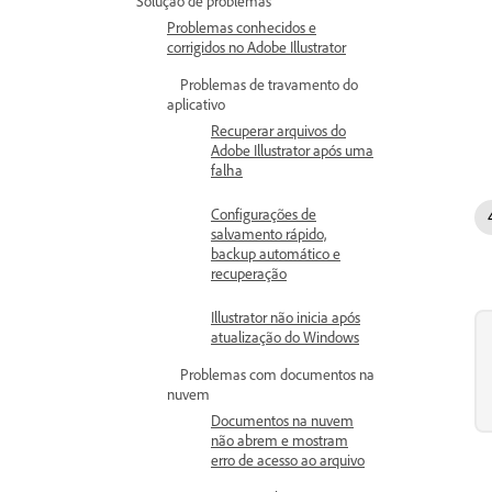
Solução de problemas
Problemas conhecidos e
corrigidos no Adobe Illustrator
Problemas de travamento do
aplicativo
Recuperar arquivos do
Adobe Illustrator após uma
falha
Configurações de
salvamento rápido,
backup automático e
recuperação
Illustrator não inicia após
atualização do Windows
Problemas com documentos na
nuvem
Documentos na nuvem
não abrem e mostram
erro de acesso ao arquivo