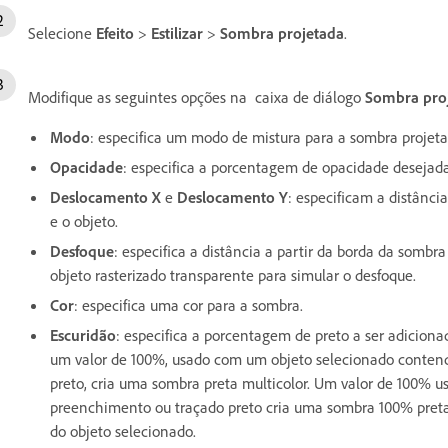
Selecione
Efeito
>
Estilizar
>
Sombra projetada
.
Modifique as seguintes opções na caixa de diálogo
Sombra pro
Modo
: especifica um modo de mistura para a sombra projeta
Opacidade
: especifica a porcentagem de opacidade desejada
Deslocamento X
e
Deslocamento Y
: especificam a distânc
e o objeto.
Desfoque
: especifica a distância a partir da borda da sombra
objeto rasterizado transparente para simular o desfoque.
Cor
: especifica uma cor para a sombra.
Escuridão
: especifica a porcentagem de preto a ser adici
um valor de 100%, usado com um objeto selecionado conten
preto, cria uma sombra preta multicolor. Um valor de 100%
preenchimento ou traçado preto cria uma sombra 100% preta
do objeto selecionado.