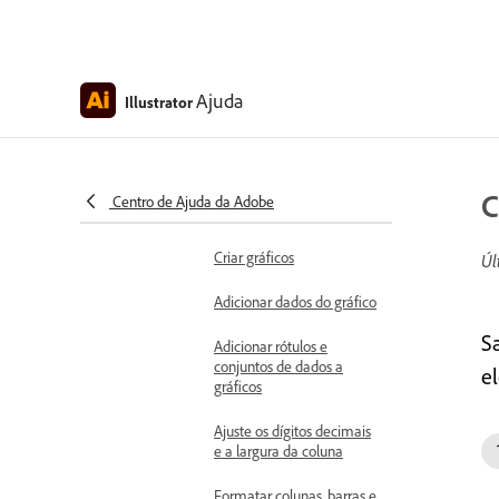
Visão geral do painel
Variáveis
Trabalhar com variáveis
Ajuda
Illustrator
Editar objetos dinâmicos
Visualize os dados
Conjuntos de dados e
C
Centro de Ajuda da Adobe
opções de rótulo
Criar gráficos
Úl
Adicionar dados do gráfico
S
Adicionar rótulos e
conjuntos de dados a
e
gráficos
Ajuste os dígitos decimais
e a largura da coluna
Formatar colunas, barras e