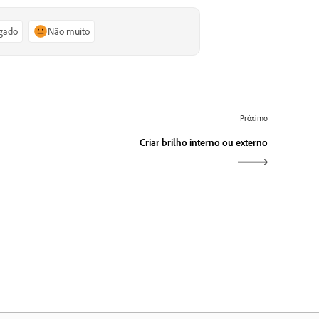
igado
Não muito
Próximo
Criar brilho interno ou externo