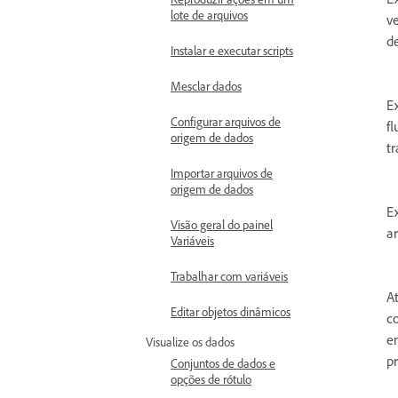
lote de arquivos
ve
d
Instalar e executar scripts
Mesclar dados
E
Configurar arquivos de
fl
origem de dados
t
Importar arquivos de
origem de dados
E
Visão geral do painel
a
Variáveis
Trabalhar com variáveis
At
Editar objetos dinâmicos
c
e
Visualize os dados
p
Conjuntos de dados e
opções de rótulo