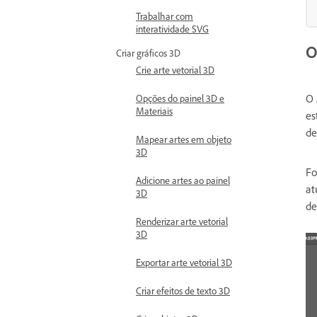
Trabalhar com
interatividade SVG
O
Criar gráficos 3D
Crie arte vetorial 3D
O
Opções do painel 3D e
Materiais
es
de
Mapear artes em objeto
3D
Fo
Adicione artes ao painel
at
3D
de
Renderizar arte vetorial
3D
Exportar arte vetorial 3D
Criar efeitos de texto 3D