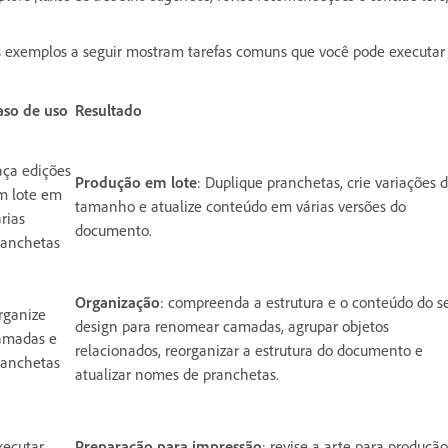
 exemplos a seguir mostram tarefas comuns que você pode executa
aso de uso
Resultado
aça edições
Produção em lote
: Duplique pranchetas, crie variações 
m lote em
tamanho e atualize conteúdo em várias versões do
rias
documento.
ranchetas
Organização
: compreenda a estrutura e o conteúdo do s
rganize
design para renomear camadas, agrupar objetos
amadas e
relacionados, reorganizar a estrutura do documento e
ranchetas
atualizar nomes de pranchetas.
xecutar
Preparação para impressão
: revise a arte para produção