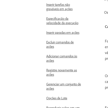
Inserir tarefas não
graváveis em ações
Os
Especificação da
velocidade da execução
C
Inserir paradas em ações
F
Excluir comandos de
ações
e
vá
Adicionar comandos às
p
ações
Registre novamente as
ações
O
c
Gerenciar um conjunto de
p
ações
Opções de Lote
E
Reproduzir ações em um