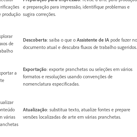
rificações
e preparação para impressão, identifique problemas e
e produção
sugira correções.
xplorar
Descoberta
: saiba o que o
Assistente de IA
pode fazer n
uxos de
documento atual e descubra fluxos de trabalho sugeridos.
rabalho
Exportação
: exporte pranchetas ou seleções em vários
xportar a
formatos e resoluções usando convenções de
rte
nomenclatura especificadas.
ualizar
onteúdo
Atualização
: substitua texto, atualize fontes e prepare
m várias
versões localizadas de arte em várias pranchetas.
ranchetas