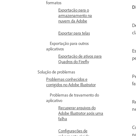
formatos
D
Exportação para o
armazenamento na
nuvem da Adobe
D
c
Exportar para telas
Exportação para outros
aplicativos
E
Exportação de ativos para
p
Quadros do Firefly
Solução de problemas
P
Problemas conhecidos e
fa
corrigidos no Adobe Illustrator
Problemas de travamento do
aplicativo
R
Recuperar arquivos do
n
Adobe Illustrator após uma
falha
Co
Configurações de
n