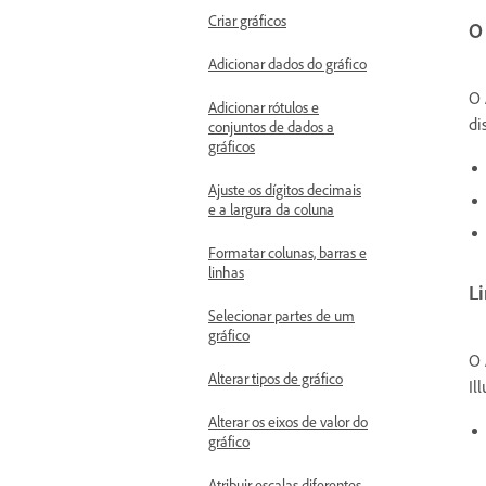
Criar gráficos
O 
Adicionar dados do gráfico
O
Adicionar rótulos e
di
conjuntos de dados a
gráficos
Ajuste os dígitos decimais
e a largura da coluna
Formatar colunas, barras e
linhas
L
Selecionar partes de um
gráfico
O
Alterar tipos de gráfico
Il
Alterar os eixos de valor do
gráfico
Atribuir escalas diferentes