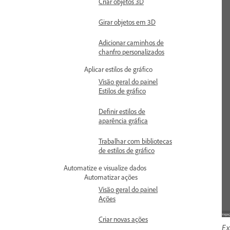
Criar objetos 3D
Girar objetos em 3D
Adicionar caminhos de
chanfro personalizados
Aplicar estilos de gráfico
Visão geral do painel
Estilos de gráfico
Definir estilos de
aparência gráfica
Trabalhar com bibliotecas
de estilos de gráfico
Automatize e visualize dados
Automatizar ações
Visão geral do painel
Ações
Criar novas ações
Ex