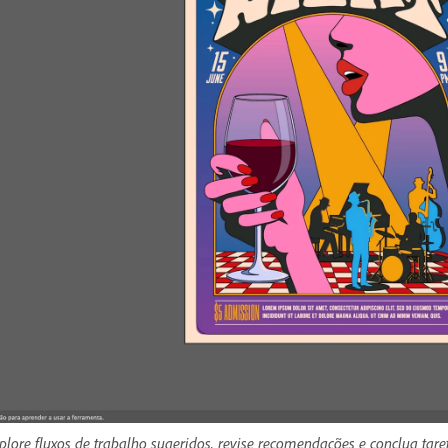
plore fluxos de trabalho sugeridos, revise recomendações e conclua ta