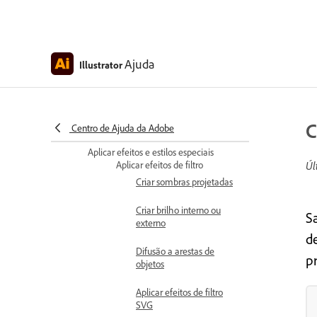
Excluir camadas
Aplicar e modificar efeitos de
camada
Ajuda
Illustrator
Aplicar e modificar efeitos
nas camadas
Excluir efeitos em
C
Centro de Ajuda da Adobe
camadas
Aplicar efeitos e estilos especiais
Aplicar efeitos de filtro
Úl
Criar sombras projetadas
Criar brilho interno ou
S
externo
d
Difusão a arestas de
p
objetos
Aplicar efeitos de filtro
SVG