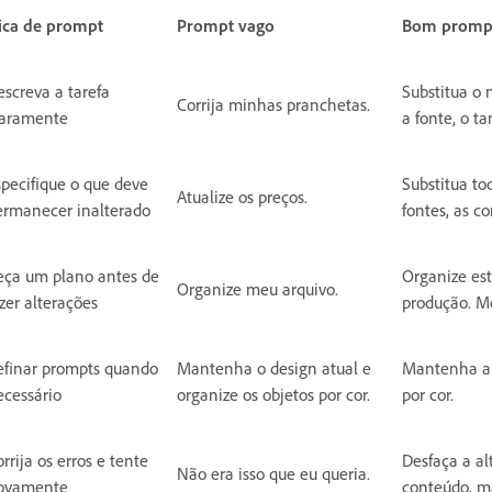
ica de prompt
Prompt vago
Bom promp
escreva a tarefa
Substitua o
Corrija minhas pranchetas.
laramente
a fonte, o t
specifique o que deve
Substitua to
Atualize os preços.
ermanecer inalterado
fontes, as co
eça um plano antes de
Organize est
Organize meu arquivo.
zer alterações
produção. Mo
efinar prompts quando
Mantenha o design atual e
Mantenha a 
ecessário
organize os objetos por cor.
por cor.
rrija os erros e tente
Desfaça a a
Não era isso que eu queria.
ovamente
conteúdo, m