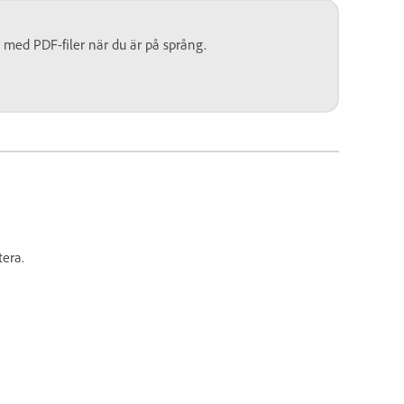
 med PDF-filer när du är på språng.
tera.