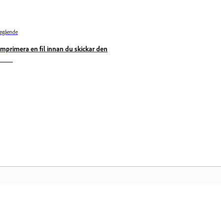
egående
mprimera en fil innan du skickar den
Användarforum
Ad