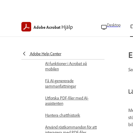
Ladda upp lokala filer
Ta bort filer
Desktop
Hjälp
Adobe Acrobat
Kombinera filer
Begär åtkomst till begränsade
filer
E
Adobe Help Center
Använd Acrobat AI
AI-funktioner i Acrobat på
mobilen
Se
Få AI-genererade
sammanfattningar
L
Utforska PDF-filer med AI-
assistenten
Me
Hantera chatthistorik
st
bi
Använd röstkommandon för att
interagera med PDF-filer