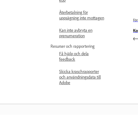
Återbetalning för
uppsägning inte mottagen
För
Kan inte avbryta en
Ko
prenumeration
Resurser och rapportering
Få hjälp och dela
feedback
Skicka kraschrapporter
och användningsdata till
Adobe
Läs mer