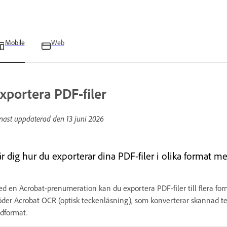
Mobile
Web
xportera PDF-filer
nast uppdaterad den
13 juni 2026
är dig hur du exporterar dina PDF-filer i olika format 
d en Acrobat-prenumeration kan du exportera PDF-filer till flera for
öder Acrobat OCR (optisk teckenläsning), som konverterar skannad text 
ldformat.