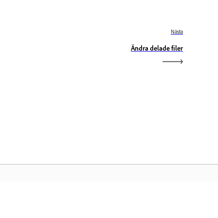
Nästa
Ändra delade filer
obe-startsidan