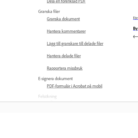
Dela en förenklad PDF
Granska filer
För
Granska dokument
By
Hantera kommentarer
Lägg till granskare till delade filer
Hantera delade filer
Rapportera missbruk
E-signera dokument
PDF-formulär i Acrobat på mobil
Felsökning
Prenumerationsprogram
Problem med
premiumåtkomst
Det går inte att återställa
Läs mer
köp