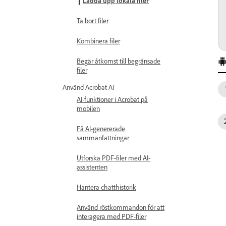
Ladda upp lokala filer
Ta bort filer
Kombinera filer
Begär åtkomst till begränsade
filer
Använd Acrobat AI
AI-funktioner i Acrobat på
mobilen
Få AI-genererade
sammanfattningar
Utforska PDF-filer med AI-
assistenten
Hantera chatthistorik
Använd röstkommandon för att
interagera med PDF-filer