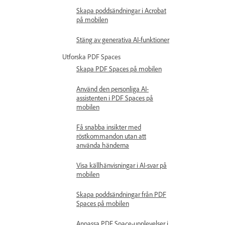
Skapa poddsändningar i Acrobat
på mobilen
Stäng av generativa AI-funktioner
Utforska PDF Spaces
Skapa PDF Spaces på mobilen
Använd den personliga AI-
assistenten i PDF Spaces på
mobilen
Få snabba insikter med
röstkommandon utan att
använda händerna
Visa källhänvisningar i AI-svar på
mobilen
Skapa poddsändningar från PDF
Spaces på mobilen
Anpassa PDF Space-upplevelser i