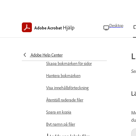
Hantera stjärnmarkerad filplats
Koppla från molnkonton
Desktop
Hjälp
Adobe Acrobat
Se och hantera filer
Välj PDF-visningslägen
Hitta text i PDF-filer
L
Adobe Help Center
Skapa bokmärken för sidor
Se
Hantera bokmärken
Visa innehållsförteckning
L
Återställ raderade filer
Spara en kopia
Mo
du
Byt namn på filer