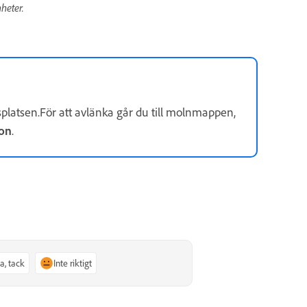
heter.
platsen.För att avlänka går du till molnmappen,
on
.
Ja, tack
Inte riktigt