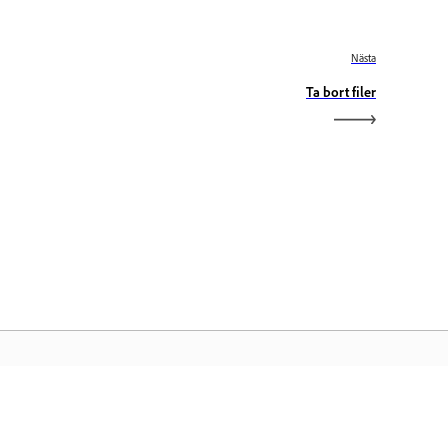
Nästa
Ta bort filer
obe-startsidan